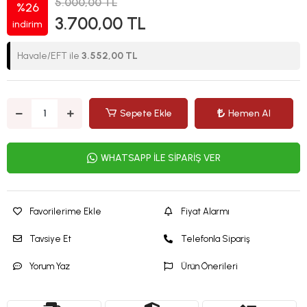
5.000,00 TL
%26
3.700,00 TL
indirim
Havale/EFT ile
3.552,00 TL
Sepete Ekle
Hemen Al
WHATSAPP İLE SİPARİŞ VER
Favorilerime Ekle
Fiyat Alarmı
Tavsiye Et
Telefonla Sipariş
Yorum Yaz
Ürün Önerileri