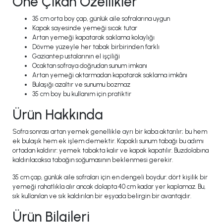
Öne Çıkan Özellikler
35 cm orta boy çap, günlük aile sofralarına uygun
Kapak sayesinde yemeği sıcak tutar
Artan yemeği kapatarak saklama kolaylığı
Dövme yüzeyle her tabak birbirinden farklı
Gaziantep ustalarının el işçiliği
Ocaktan sofraya doğrudan sunum imkanı
Artan yemeği aktarmadan kapatarak saklama imkânı
Bulaşığı azaltır ve sunumu bozmaz
35 cm boy bu kullanım için pratiktir
Ürün Hakkında
Sofra sonrası artan yemek genellikle ayrı bir kaba aktarılır; bu hem
ek bulaşık hem ek işlem demektir. Kapaklı sunum tabağı bu adımı
ortadan kaldırır: yemek tabakta kalır ve kapak kapatılır. Buzdolabına
kaldırılacaksa tabağın soğumasının beklenmesi gerekir.
35 cm çap, günlük aile sofraları için en dengeli boydur: dört kişilik bir
yemeği rahatlıkla alır ancak dolapta 40 cm kadar yer kaplamaz. Bu,
sık kullanılan ve sık kaldırılan bir eşyada belirgin bir avantajdır.
Ürün Bilgileri