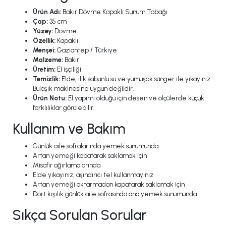
Ürün Adı:
Bakır Dövme Kapaklı Sunum Tabağı
Çap:
35 cm
Yüzey:
Dövme
Özellik:
Kapaklı
Menşei:
Gaziantep / Türkiye
Malzeme:
Bakır
Üretim:
El işçiliği
Temizlik:
Elde, ılık sabunlu su ve yumuşak sünger ile yıkayınız.
Bulaşık makinesine uygun değildir.
Ürün Notu:
El yapımı olduğu için desen ve ölçülerde küçük
farklılıklar görülebilir.
Kullanım ve Bakım
Günlük aile sofralarında yemek sunumunda
Artan yemeği kapatarak saklamak için
Misafir ağırlamalarında
Elde yıkayınız, aşındırıcı tel kullanmayınız
Artan yemeği aktarmadan kapatarak saklamak için
Dört kişilik günlük aile sofrasında ana yemek sunumunda
Sıkça Sorulan Sorular