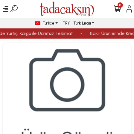
0
Türkçe
TRY - Türk Lirası
e Yurtiçi Kargo ile Ücretsiz Teslimat
-
Bakır Ürünlerinde Kredi