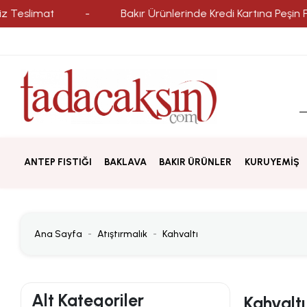
Teslimat
-
Bakır Ürünlerinde Kredi Kartına Peşin Fiya
ANTEP FISTIĞI
BAKLAVA
BAKIR ÜRÜNLER
KURUYEMİŞ
Ana Sayfa
Atıştırmalık
Kahvaltı
Alt Kategoriler
Kahvaltı