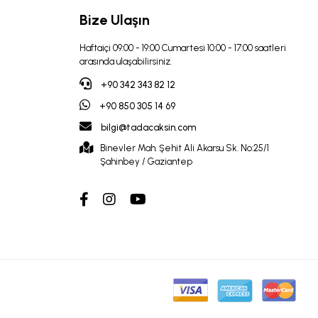
Bize Ulaşın
Haftaiçi 09:00 - 19:00 Cumartesi 10:00 - 17:00 saatleri
arasında ulaşabilirsiniz.
+90 342 343 82 12
+90 850 305 14 69
bilgi@tadacaksin.com
Binevler Mah. Şehit Ali Akarsu Sk. No:25/1
Şahinbey / Gaziantep