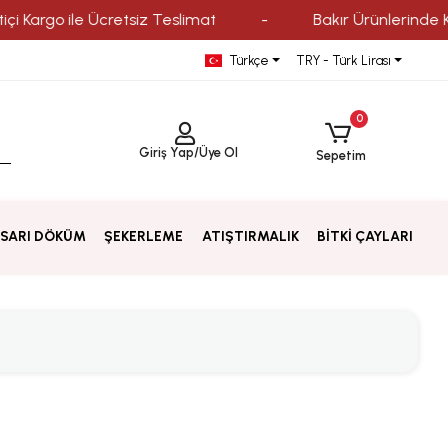
 Kargo ile Ücretsiz Teslimat
-
Bakır Ürünlerinde Kred
Türkçe
TRY - Türk Lirası
0
Giriş Yap
/
Üye Ol
Sepetim
SARI DÖKÜM
ŞEKERLEME
ATIŞTIRMALIK
BİTKİ ÇAYLARI