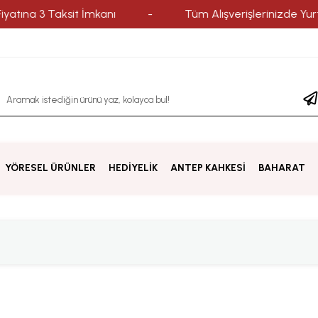
tına 3 Taksit İmkanı
-
Tüm Alışverişlerinizde Yurtiçi
YÖRESEL ÜRÜNLER
HEDİYELİK
ANTEP KAHKESİ
BAHARAT