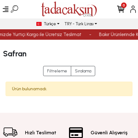
0
Türkçe
TRY - Türk Lirası
inizde Yurtiçi Kargo ile Ücretsiz Teslimat
-
Bakır Ürünlerinde K
Safran
Filtreleme
Sıralama
Ürün bulunamadı.
Hızlı Teslimat
Güvenli Alışveriş