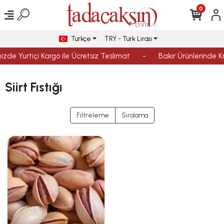
0
Türkçe
TRY - Türk Lirası
nizde Yurtiçi Kargo ile Ücretsiz Teslimat
-
Bakır Ürünlerinde Kr
Siirt Fıstığı
Filtreleme
Sıralama