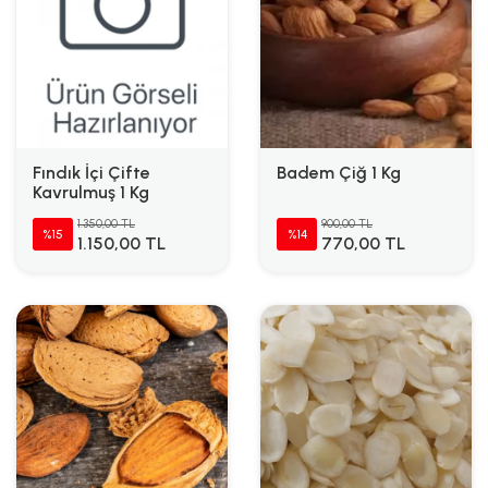
Fındık İçi Çifte
Badem Çiğ 1 Kg
Kavrulmuş 1 Kg
1.350,00 TL
900,00 TL
%15
%14
1.150,00 TL
770,00 TL