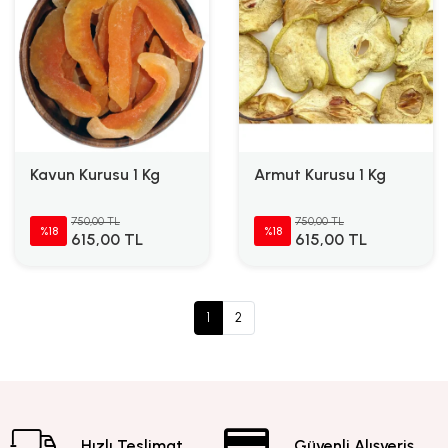
Kavun Kurusu 1 Kg
Armut Kurusu 1 Kg
750,00 TL
750,00 TL
%18
%18
615,00 TL
615,00 TL
1
2
Hızlı Teslimat
Güvenli Alışveriş