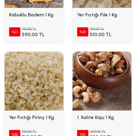
Kabuklu Badem 1 Kg
Yer Fıstığı File 1 Kg
750,00 TL
750,00 TL
%21
%32
590,00 TL
510,00 TL
Yer Fıstığı Pirinç 1 Kg
1. Kalite Kaju 1 Kg
750,00 TL
1.000,00 TL
%32
%15