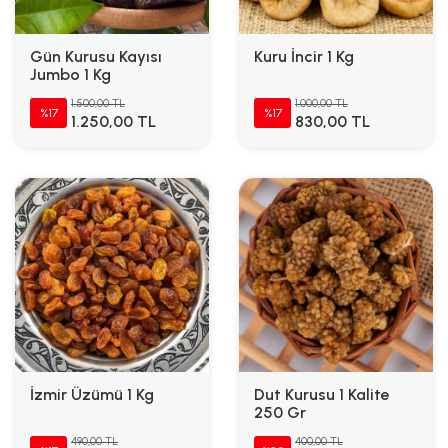
Gün Kurusu Kayısı
Kuru İncir 1 Kg
Jumbo 1 Kg
1.500,00 TL
1.000,00 TL
%17
%17
1.250,00 TL
830,00 TL
İzmir Üzümü 1 Kg
Dut Kurusu 1 Kalite
250 Gr
490,00 TL
400,00 TL