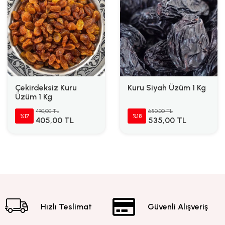
Çekirdeksiz Kuru
Kuru Siyah Üzüm 1 Kg
Üzüm 1 Kg
490,00 TL
650,00 TL
%17
%18
405,00 TL
535,00 TL
Hızlı Teslimat
Güvenli Alışveriş