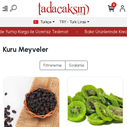
0
Türkçe
TRY - Türk Lirası
Yurtiçi Kargo ile Ücretsiz Teslimat
-
Bakır Ürünlerinde Kredi K
Kuru Meyveler
Filtreleme
Sıralama