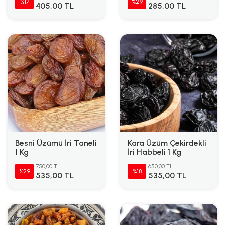
%17
%29
405,00 TL
285,00 TL
Besni Üzümü İri Taneli
Kara Üzüm Çekirdekli
1 Kg
İri Habbeli 1 Kg
750,00 TL
650,00 TL
%29
%18
535,00 TL
535,00 TL