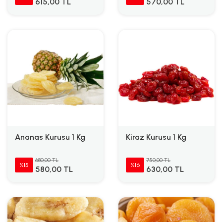
615,00 TL
570,00 TL
Ananas Kurusu 1 Kg
Kiraz Kurusu 1 Kg
680,00 TL
750,00 TL
%15
%16
580,00 TL
630,00 TL