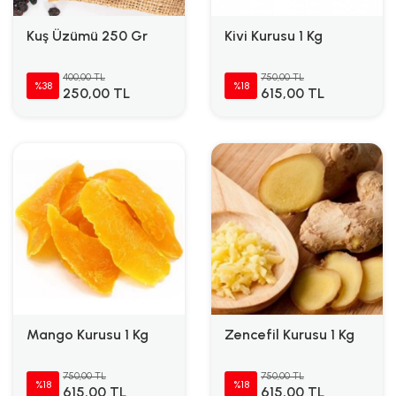
Kuş Üzümü 250 Gr
Kivi Kurusu 1 Kg
400,00 TL
750,00 TL
%38
%18
250,00 TL
615,00 TL
Mango Kurusu 1 Kg
Zencefil Kurusu 1 Kg
750,00 TL
750,00 TL
%18
%18
615,00 TL
615,00 TL