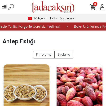
0
Türkçe
TRY - Türk Lirası
izde Yurtiçi Kargo ile Ücretsiz Teslimat
-
Bakır Ürünlerinde Kre
Antep Fıstığı
Filtreleme
Sıralama