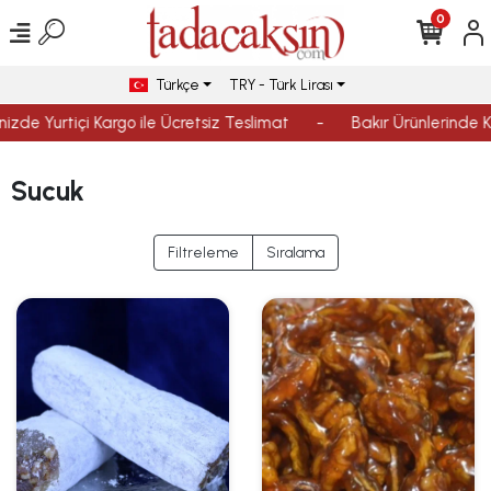
0
Türkçe
TRY - Türk Lirası
nizde Yurtiçi Kargo ile Ücretsiz Teslimat
-
Bakır Ürünlerinde K
Sucuk
Filtreleme
Sıralama