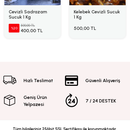
Cevizli Sadrazam
Kelebek Cevizli Sucuk
Sucuk 1 Kg
1 Kg
500,00 TL
500,00 TL
%20
400,00 TL
Hızlı Teslimat
Güvenli Alışveriş
Geniş Ürün
7 / 24 DESTEK
Yelpazesi
Tüm bilgileriniz 256bit SSL Sertifikası ile korunmaktadır.