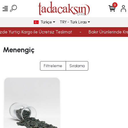
0
Türkçe
TRY - Türk Lirası
izde Yurtiçi Kargo ile Ücretsiz Teslimat
-
Bakır Ürünlerinde Kre
Menengiç
Filtreleme
Sıralama