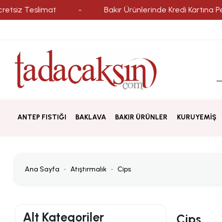
tsiz Teslimat
-
Bakır Ürünlerinde Kredi Kartına Peşin
ANTEP FISTIĞI
BAKLAVA
BAKIR ÜRÜNLER
KURUYEMİŞ
Ana Sayfa
Atıştırmalık
Cips
Alt Kategoriler
Cips