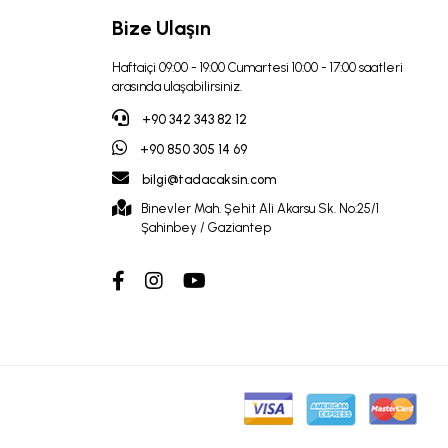
Bize Ulaşın
Haftaiçi 09:00 - 19:00 Cumartesi 10:00 - 17:00 saatleri
arasında ulaşabilirsiniz.
+90 342 343 82 12
+90 850 305 14 69
bilgi@tadacaksin.com
Binevler Mah. Şehit Ali Akarsu Sk. No:25/1
Şahinbey / Gaziantep