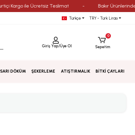
Kargo ile Ücretsiz Teslimat
-
Bakır Ürünlerinde Kredi
Türkçe
TRY - Türk Lirası
0
Giriş Yap
/
Üye Ol
Sepetim
SARI DÖKÜM
ŞEKERLEME
ATIŞTIRMALIK
BİTKİ ÇAYLARI