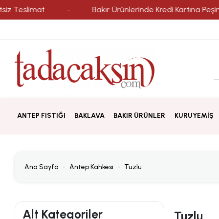
eslimat
-
Bakır Ürünlerinde Kredi Kartına Peşin Fiyat
ANTEP FISTIĞI
BAKLAVA
BAKIR ÜRÜNLER
KURUYEMİŞ
Ana Sayfa
Antep Kahkesi
Tuzlu
Alt Kategoriler
Tuzlu