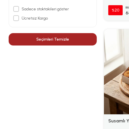
85
Sadece stoktakileri göster
%20
6
Ücretsiz Kargo
Seçimleri Temizle
Susamlı Y