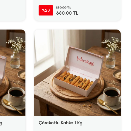
850,00 TL
%20
680,00 TL
g
Çörekotlu Kahke 1 Kg