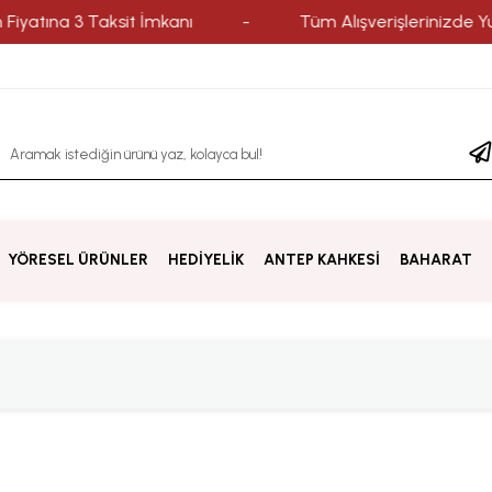
ına 3 Taksit İmkanı
-
Tüm Alışverişlerinizde Yurtiçi 
YÖRESEL ÜRÜNLER
HEDİYELİK
ANTEP KAHKESİ
BAHARAT