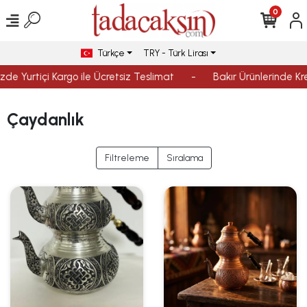
0
Türkçe
TRY - Türk Lirası
zde Yurtiçi Kargo ile Ücretsiz Teslimat
-
Bakır Ürünlerinde Kred
Çaydanlık
Filtreleme
Sıralama