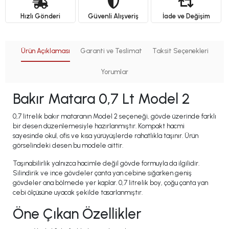
Hızlı Gönderi
Güvenli Alışveriş
İade ve Değişim
Ürün Açıklaması
Garanti ve Teslimat
Taksit Seçenekleri
Yorumlar
Bakır Matara 0,7 Lt Model 2
0,7 litrelik bakır mataranın Model 2 seçeneği, gövde üzerinde farklı
bir desen düzenlemesiyle hazırlanmıştır. Kompakt hacmi
sayesinde okul, ofis ve kısa yürüyüşlerde rahatlıkla taşınır. Ürün
görselindeki desen bu modele aittir.
Taşınabilirlik yalnızca hacimle değil gövde formuyla da ilgilidir.
Silindirik ve ince gövdeler çanta yan cebine sığarken geniş
gövdeler ana bölmede yer kaplar. 0,7 litrelik boy, çoğu çanta yan
cebi ölçüsüne uyacak şekilde tasarlanmıştır.
Öne Çıkan Özellikler