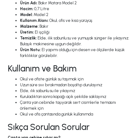
Ürün Adı:
Bakır Matara Model 2
Hacim:
0,7 Litre
Model:
Model 2
Kullanım Alanı:
Okul, ofis ve kısa yürüyüş
Malzeme:
Bakır
Üretim:
El işçiliği
Temizlik:
Elde, ılık sabunlu su ve yumuşak sünger ile yıkayınız.
Bulaşık makinesine uygun değildir.
Ürün Notu:
El yapımı olduğu için desen ve ölçülerde küçük
farklılıklar görülebilir.
Kullanım ve Bakım
Okul ve ofiste günlük su taşımak için
Uzun süre sıvı bırakmadan boşaltıp durulayınız
Elde, ılık sabunlu su ile yıkayınız
Kuruladıktan sonra kapağı açık şekilde saklayınız
Çanta yan cebinde taşıyarak sert cisimlerle temasını
önlemek için
Okul ve ofis çantasında günlük kullanımda
Sıkça Sorulan Sorular
Çanta yan cebine sığar mı?