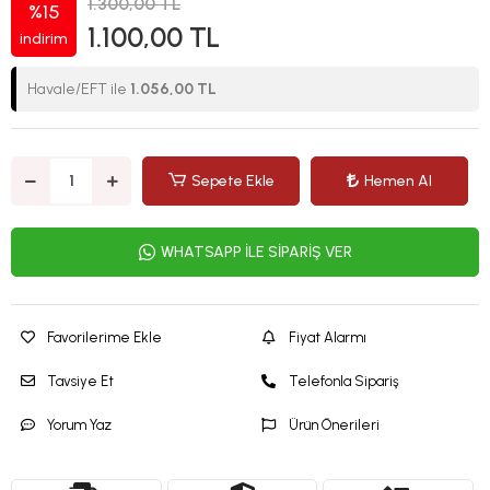
1.300,00 TL
%15
1.100,00 TL
indirim
Havale/EFT ile
1.056,00 TL
Sepete Ekle
Hemen Al
WHATSAPP İLE SİPARİŞ VER
Favorilerime Ekle
Fiyat Alarmı
Tavsiye Et
Telefonla Sipariş
Yorum Yaz
Ürün Önerileri