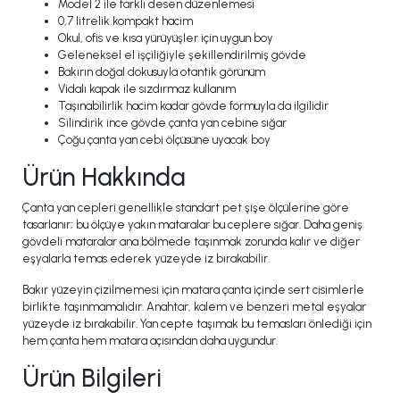
Model 2 ile farklı desen düzenlemesi
0,7 litrelik kompakt hacim
Okul, ofis ve kısa yürüyüşler için uygun boy
Geleneksel el işçiliğiyle şekillendirilmiş gövde
Bakırın doğal dokusuyla otantik görünüm
Vidalı kapak ile sızdırmaz kullanım
Taşınabilirlik hacim kadar gövde formuyla da ilgilidir
Silindirik ince gövde çanta yan cebine sığar
Çoğu çanta yan cebi ölçüsüne uyacak boy
Ürün Hakkında
Çanta yan cepleri genellikle standart pet şişe ölçülerine göre
tasarlanır; bu ölçüye yakın mataralar bu ceplere sığar. Daha geniş
gövdeli mataralar ana bölmede taşınmak zorunda kalır ve diğer
eşyalarla temas ederek yüzeyde iz bırakabilir.
Bakır yüzeyin çizilmemesi için matara çanta içinde sert cisimlerle
birlikte taşınmamalıdır. Anahtar, kalem ve benzeri metal eşyalar
yüzeyde iz bırakabilir. Yan cepte taşımak bu temasları önlediği için
hem çanta hem matara açısından daha uygundur.
Ürün Bilgileri