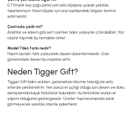
0,7 litrelik boy çoğu çanta yan cebi ölçüsüne uyacak şekilde
tasarlanmıştır. Kesin ölçüler için ürün sayfasındaki bilgiler kontrol
edilmelidir.
Çantada çizilir mi?
Anahtar ve kalem gibi sert cisimler bakır yüzeyde iz bırakabilir. Yan
cepte taşımak bu temasları önler.
Model 1'den farkı nedir?
Hacim aynıdır; fark yüzeydeki desen düzenlemesidir. Ürün
görselindeki desen bu modele aittir.
Neden Tigger Gift?
Tigger Gift bakır ürünleri, geleneksel dövme tekniğiyle usta
ellerde şekillendirilir. Her parça el işçiliği olduğu için desen ve doku
detaylarında küçük farklılıklar bulunabilir; bu farklılıklar ürünün el
yapımı olduğunun göstergesidir. Ürünler taşıma sırasında zarar
görmeyecek şekilde özenle paketlenir.