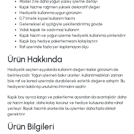
Model 3 ile daha yoğun yüzey işleme detayı
Küçük hacme rağmen yüksek dekoratif değer
Hediyelik kullanıma uygun görünüm
0,7 litrelik kişisel kullanım hacmi
Geleneksel el işçiliğiyle şekillendirilmiş gövde
Vidalı kapak ile sızdırmaz kullanım
Küçük hacim ve yoğun işleme hediyelik kullanıma yönlendirir
Küçük boy hediye paketlemesini kolaylaştırır
Raf üzerinde fazla yer kaplamayan ölçü
Ürün Hakkında
Hediyelik seçilen eşyalarda kullanım değeri kadar görünüm de
belirleyicidir. Yoğun işlemeli bakır ürünler, kullanılmadıkları zaman
bile raf ve konsol üzerinde durabilecek estetik değere sahiptir. Bu,
hediyenin kaldırılıp unutulma ihtimalini azaltır.
Küçük boy ayrıca kargo ve paketleme açısından da avantajlıdır: daha
az hacim kaplar, daha kolay korunur ve hediye kutusuna daha rahat
yerleşir. Büyük hacimli ürünlerde bu işlemler daha fazla dikkat
gerektirir.
Ürün Bilgileri