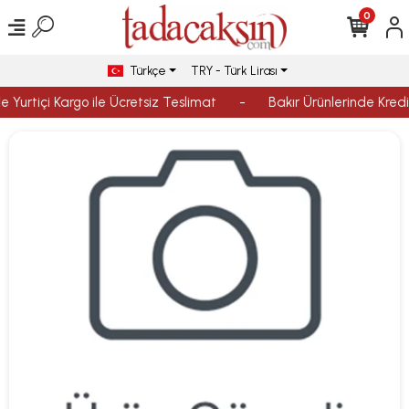
0
Türkçe
TRY - Türk Lirası
 Yurtiçi Kargo ile Ücretsiz Teslimat
-
Bakır Ürünlerinde Kredi 