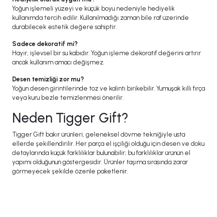
Yoğun işlemeli yüzeyi ve küçük boyu nedeniyle hediyelik
kullanımda tercih edilir. Kullanılmadığı zaman bile raf üzerinde
durabilecek estetik değere sahiptir.
Sadece dekoratif mi?
Hayır, işlevsel bir su kabıdır. Yoğun işleme dekoratif değerini artırır
ancak kullanım amacı değişmez.
Desen temizliği zor mu?
Yoğun desen girintilerinde toz ve kalıntı birikebilir. Yumuşak kıllı fırça
veya kuru bezle temizlenmesi önerilir.
Neden Tigger Gift?
Tigger Gift bakır ürünleri, geleneksel dövme tekniğiyle usta
ellerde şekillendirilir. Her parça el işçiliği olduğu için desen ve doku
detaylarında küçük farklılıklar bulunabilir; bu farklılıklar ürünün el
yapımı olduğunun göstergesidir. Ürünler taşıma sırasında zarar
görmeyecek şekilde özenle paketlenir.