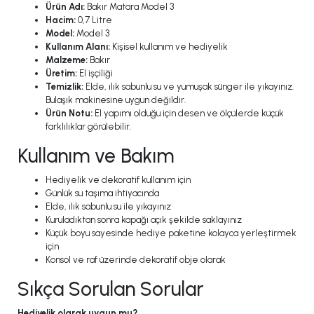
Ürün Adı:
Bakır Matara Model 3
Hacim:
0,7 Litre
Model:
Model 3
Kullanım Alanı:
Kişisel kullanım ve hediyelik
Malzeme:
Bakır
Üretim:
El işçiliği
Temizlik:
Elde, ılık sabunlu su ve yumuşak sünger ile yıkayınız.
Bulaşık makinesine uygun değildir.
Ürün Notu:
El yapımı olduğu için desen ve ölçülerde küçük
farklılıklar görülebilir.
Kullanım ve Bakım
Hediyelik ve dekoratif kullanım için
Günlük su taşıma ihtiyacında
Elde, ılık sabunlu su ile yıkayınız
Kuruladıktan sonra kapağı açık şekilde saklayınız
Küçük boyu sayesinde hediye paketine kolayca yerleştirmek
için
Konsol ve raf üzerinde dekoratif obje olarak
Sıkça Sorulan Sorular
Hediyelik olarak uygun mu?