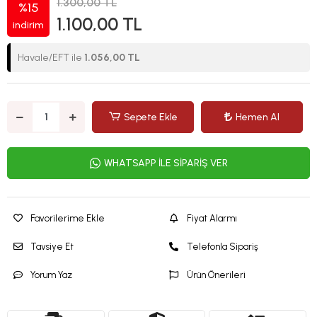
1.300,00 TL
%15
1.100,00 TL
indirim
Havale/EFT ile
1.056,00 TL
Sepete Ekle
Hemen Al
WHATSAPP İLE SİPARİŞ VER
Favorilerime Ekle
Fiyat Alarmı
Tavsiye Et
Telefonla Sipariş
Yorum Yaz
Ürün Önerileri