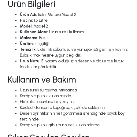
Ürün Bilgileri
Ürün Adı:
Bakır Matara Model 2
Hacim:
1,5 Litre
Model:
Model 2
Kullanım Alanı:
Uzun süreli kullanım
Malzeme:
Bakır
Üretim:
El işçiliği
Temizlik:
Elde, ılık sabunlu su ve yumuşak sünger ile yıkayınız.
Bulaşık makinesine uygun değildir.
Ürün Notu:
El yapımı olduğu için desen ve ölçülerde küçük
farklılıklar görülebilir.
Kullanım ve Bakım
Uzun süreli su taşıma ihtiyacında
Kamp ve piknik kullanımında
Elde, ılık sabunlu su ile yıkayınız
Kuruladıktan sonra kapağı açık şekilde saklayınız
Desen ayrıntılarının net görünmesi istendiğinde büyük boy
tercihinde
Kamp ve piknik gibi uzun süreli kullanımlarda