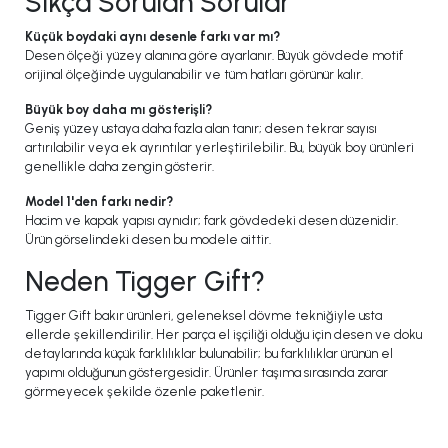
Sıkça Sorulan Sorular
Küçük boydaki aynı desenle farkı var mı?
Desen ölçeği yüzey alanına göre ayarlanır. Büyük gövdede motif
orijinal ölçeğinde uygulanabilir ve tüm hatları görünür kalır.
Büyük boy daha mı gösterişli?
Geniş yüzey ustaya daha fazla alan tanır; desen tekrar sayısı
artırılabilir veya ek ayrıntılar yerleştirilebilir. Bu, büyük boy ürünleri
genellikle daha zengin gösterir.
Model 1'den farkı nedir?
Hacim ve kapak yapısı aynıdır; fark gövdedeki desen düzenidir.
Ürün görselindeki desen bu modele aittir.
Neden Tigger Gift?
Tigger Gift bakır ürünleri, geleneksel dövme tekniğiyle usta
ellerde şekillendirilir. Her parça el işçiliği olduğu için desen ve doku
detaylarında küçük farklılıklar bulunabilir; bu farklılıklar ürünün el
yapımı olduğunun göstergesidir. Ürünler taşıma sırasında zarar
görmeyecek şekilde özenle paketlenir.