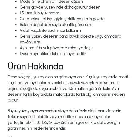
Model 2 ile alternatif desen düzeni
Geniş gövde yüzeyinde daha görünür desen
1,5 litrelik büyük hacim
Geleneksel el işçiliğiyle şekillendirilmiş gövde
Bakırın doğal dokusuyla otantik görünüm
Vidalı kapak ile sızdırmaz kullanım
Geniş yüzey desenin daha büyük ölçekte uygulanmasına
imkân verir
Aynı motif büyük gövdede rahat yerleşir
Desen ayrıntıları daha net ayırt edilir
Ürün Hakkında
Desen ölçeği, yüzey alanına göre ayarlanır. Küçük yüzeylerde motif
küçültülür ve ayrıntılar kaybolabilir; büyük yüzeylerde ise motif
orijinal ölçeğinde uygulanabilir ve tüm hatları görünür kalır. Aynı
desenin farklı boylardaki mataralarda farklı algılanmasının nedeni
budur.
Büyük yüzey aynı zamanda ustaya daha fazla alan tanır; desenin
tekrar sayısı artırılabilir veya motifler arasına ek ayrıntılar
yerleştirilebilir. Bu, büyük boy ürünlerin genellikle daha zengin
görünmesinin nedenlerindendir.