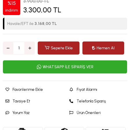
3.900,00 TL
%15
3.300,00 TL
indirim
Havale/EFT ile
3.168,00 TL
Sepete Ekle
Hemen Al
WHATSAPP İLE SİPARİŞ VER
Favorilerime Ekle
Fiyat Alarmı
Tavsiye Et
Telefonla Sipariş
Yorum Yaz
Ürün Önerileri