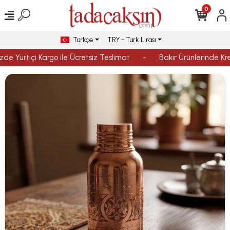
0
Türkçe
TRY - Türk Lirası
de Yurtiçi Kargo ile Ücretsiz Teslimat
-
Bakır Ürünlerinde Kred