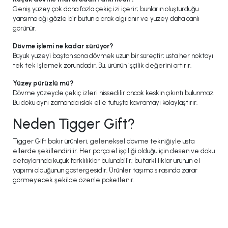
Geniş yüzey çok daha fazla çekiç izi içerir; bunların oluşturduğu
yansıma ağı gözle bir bütün olarak algılanır ve yüzey daha canlı
görünür.
Dövme işlemi ne kadar sürüyor?
Büyük yüzeyi baştan sona dövmek uzun bir süreçtir; usta her noktayı
tek tek işlemek zorundadır. Bu, ürünün işçilik değerini artırır.
Yüzey pürüzlü mü?
Dövme yüzeyde çekiç izleri hissedilir ancak keskin çıkıntı bulunmaz.
Bu doku aynı zamanda ıslak elle tutuşta kavramayı kolaylaştırır.
Neden Tigger Gift?
Tigger Gift bakır ürünleri, geleneksel dövme tekniğiyle usta
ellerde şekillendirilir. Her parça el işçiliği olduğu için desen ve doku
detaylarında küçük farklılıklar bulunabilir; bu farklılıklar ürünün el
yapımı olduğunun göstergesidir. Ürünler taşıma sırasında zarar
görmeyecek şekilde özenle paketlenir.