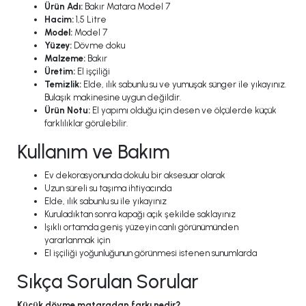
Ürün Adı:
Bakır Matara Model 7
Hacim:
1,5 Litre
Model:
Model 7
Yüzey:
Dövme doku
Malzeme:
Bakır
Üretim:
El işçiliği
Temizlik:
Elde, ılık sabunlu su ve yumuşak sünger ile yıkayınız.
Bulaşık makinesine uygun değildir.
Ürün Notu:
El yapımı olduğu için desen ve ölçülerde küçük
farklılıklar görülebilir.
Kullanım ve Bakım
Ev dekorasyonunda dokulu bir aksesuar olarak
Uzun süreli su taşıma ihtiyacında
Elde, ılık sabunlu su ile yıkayınız
Kuruladıktan sonra kapağı açık şekilde saklayınız
Işıklı ortamda geniş yüzeyin canlı görünümünden
yararlanmak için
El işçiliği yoğunluğunun görünmesi istenen sunumlarda
Sıkça Sorulan Sorular
Küçük dövme mataradan farkı nedir?