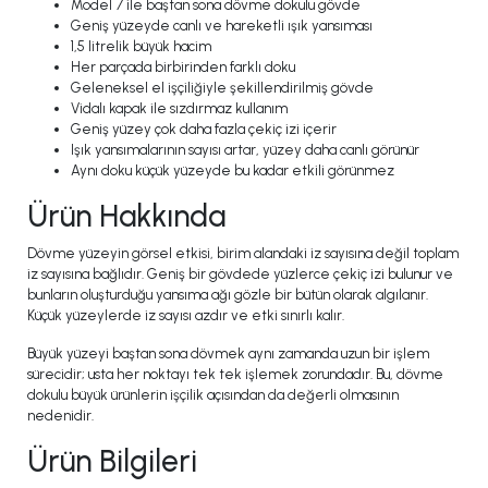
Model 7 ile baştan sona dövme dokulu gövde
Geniş yüzeyde canlı ve hareketli ışık yansıması
1,5 litrelik büyük hacim
Her parçada birbirinden farklı doku
Geleneksel el işçiliğiyle şekillendirilmiş gövde
Vidalı kapak ile sızdırmaz kullanım
Geniş yüzey çok daha fazla çekiç izi içerir
Işık yansımalarının sayısı artar, yüzey daha canlı görünür
Aynı doku küçük yüzeyde bu kadar etkili görünmez
Ürün Hakkında
Dövme yüzeyin görsel etkisi, birim alandaki iz sayısına değil toplam
iz sayısına bağlıdır. Geniş bir gövdede yüzlerce çekiç izi bulunur ve
bunların oluşturduğu yansıma ağı gözle bir bütün olarak algılanır.
Küçük yüzeylerde iz sayısı azdır ve etki sınırlı kalır.
Büyük yüzeyi baştan sona dövmek aynı zamanda uzun bir işlem
sürecidir; usta her noktayı tek tek işlemek zorundadır. Bu, dövme
dokulu büyük ürünlerin işçilik açısından da değerli olmasının
nedenidir.
Ürün Bilgileri