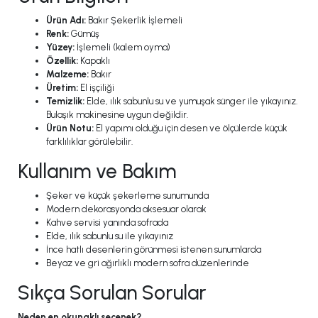
Ürün Adı:
Bakır Şekerlik İşlemeli
Renk:
Gümüş
Yüzey:
İşlemeli (kalem oyma)
Özellik:
Kapaklı
Malzeme:
Bakır
Üretim:
El işçiliği
Temizlik:
Elde, ılık sabunlu su ve yumuşak sünger ile yıkayınız.
Bulaşık makinesine uygun değildir.
Ürün Notu:
El yapımı olduğu için desen ve ölçülerde küçük
farklılıklar görülebilir.
Kullanım ve Bakım
Şeker ve küçük şekerleme sunumunda
Modern dekorasyonda aksesuar olarak
Kahve servisi yanında sofrada
Elde, ılık sabunlu su ile yıkayınız
İnce hatlı desenlerin görünmesi istenen sunumlarda
Beyaz ve gri ağırlıklı modern sofra düzenlerinde
Sıkça Sorulan Sorular
Neden en okunaklı seçenek?