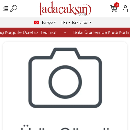
0
Türkçe
TRY - Türk Lirası
çi Kargo ile Ücretsiz Teslimat
-
Bakır Ürünlerinde Kredi Kartın