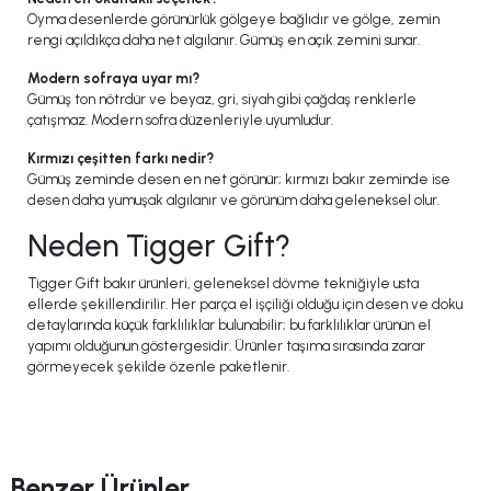
Oyma desenlerde görünürlük gölgeye bağlıdır ve gölge, zemin
rengi açıldıkça daha net algılanır. Gümüş en açık zemini sunar.
Modern sofraya uyar mı?
Gümüş ton nötrdür ve beyaz, gri, siyah gibi çağdaş renklerle
çatışmaz. Modern sofra düzenleriyle uyumludur.
Kırmızı çeşitten farkı nedir?
Gümüş zeminde desen en net görünür; kırmızı bakır zeminde ise
desen daha yumuşak algılanır ve görünüm daha geleneksel olur.
Neden Tigger Gift?
Tigger Gift bakır ürünleri, geleneksel dövme tekniğiyle usta
ellerde şekillendirilir. Her parça el işçiliği olduğu için desen ve doku
detaylarında küçük farklılıklar bulunabilir; bu farklılıklar ürünün el
yapımı olduğunun göstergesidir. Ürünler taşıma sırasında zarar
görmeyecek şekilde özenle paketlenir.
Benzer Ürünler