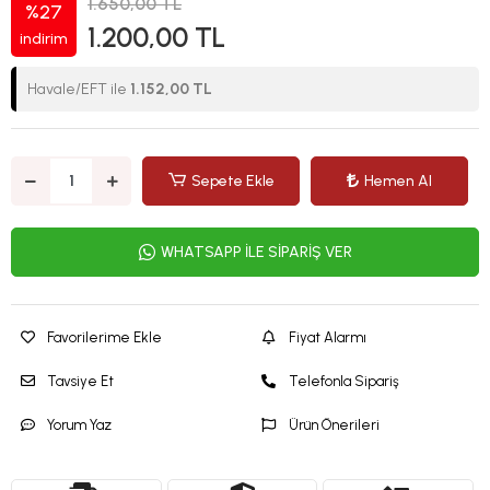
1.650,00 TL
%27
1.200,00 TL
indirim
Havale/EFT ile
1.152,00 TL
Sepete Ekle
Hemen Al
WHATSAPP İLE SİPARİŞ VER
Favorilerime Ekle
Fiyat Alarmı
Tavsiye Et
Telefonla Sipariş
Yorum Yaz
Ürün Önerileri