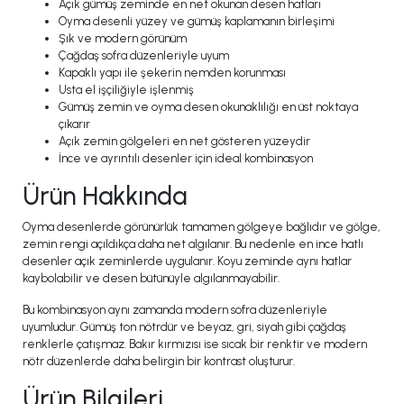
Açık gümüş zeminde en net okunan desen hatları
Oyma desenli yüzey ve gümüş kaplamanın birleşimi
Şık ve modern görünüm
Çağdaş sofra düzenleriyle uyum
Kapaklı yapı ile şekerin nemden korunması
Usta el işçiliğiyle işlenmiş
Gümüş zemin ve oyma desen okunaklılığı en üst noktaya
çıkarır
Açık zemin gölgeleri en net gösteren yüzeydir
İnce ve ayrıntılı desenler için ideal kombinasyon
Ürün Hakkında
Oyma desenlerde görünürlük tamamen gölgeye bağlıdır ve gölge,
zemin rengi açıldıkça daha net algılanır. Bu nedenle en ince hatlı
desenler açık zeminlerde uygulanır. Koyu zeminde aynı hatlar
kaybolabilir ve desen bütünüyle algılanmayabilir.
Bu kombinasyon aynı zamanda modern sofra düzenleriyle
uyumludur. Gümüş ton nötrdür ve beyaz, gri, siyah gibi çağdaş
renklerle çatışmaz. Bakır kırmızısı ise sıcak bir renktir ve modern
nötr düzenlerde daha belirgin bir kontrast oluşturur.
Ürün Bilgileri