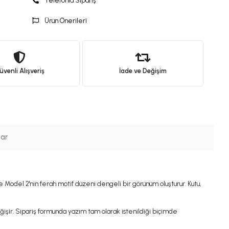
Telefonla Sipariş
Ürün Önerileri
venli Alışveriş
İade ve Değişim
lar
 Model 2'nin ferah motif düzeni dengeli bir görünüm oluşturur. Kutu,
değişir. Sipariş formunda yazım tam olarak istenildiği biçimde