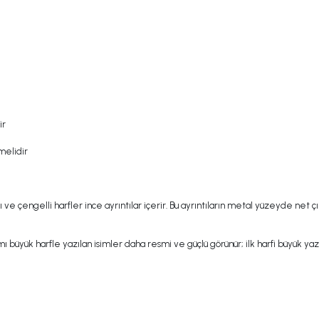
ir
melidir
e çengelli harfler ince ayrıntılar içerir. Bu ayrıntıların metal yüzeyde net çık
büyük harfle yazılan isimler daha resmi ve güçlü görünür; ilk harfi büyük yazı