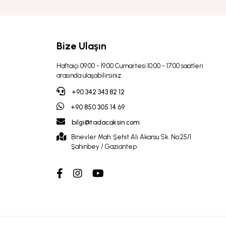
Bize Ulaşın
Haftaiçi 09:00 - 19:00 Cumartesi 10:00 - 17:00 saatleri
arasında ulaşabilirsiniz.
+90 342 343 82 12
+90 850 305 14 69
bilgi@tadacaksin.com
Binevler Mah. Şehit Ali Akarsu Sk. No:25/1
Şahinbey / Gaziantep