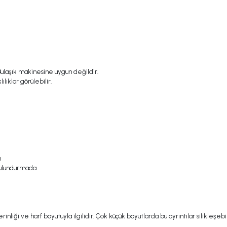
 Bulaşık makinesine uygun değildir.
lıklar görülebilir.
n
bulundurmada
inliği ve harf boyutuyla ilgilidir. Çok küçük boyutlarda bu ayrıntılar silikleşebil