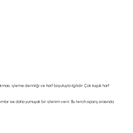
ması, işleme derinliği ve harf boyutuyla ilgilidir. Çok küçük harf
mlar ise daha yumuşak bir izlenim verir. Bu tercih sipariş sırasında