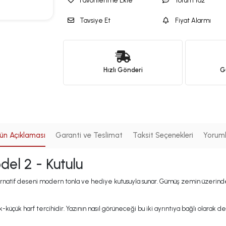
Favorilerime Ekle
Yorum Yaz
Tavsiye Et
Fiyat Alarmı
Hızlı Gönderi
Gü
ün Açıklaması
Garanti ve Teslimat
Taksit Seçenekleri
Yorum
del 2 - Kutulu
lternatif deseni modern tonla ve hediye kutusuyla sunar. Gümüş zemin üzerinde
-küçük harf tercihidir. Yazının nasıl görüneceği bu iki ayrıntıya bağlı olarak 