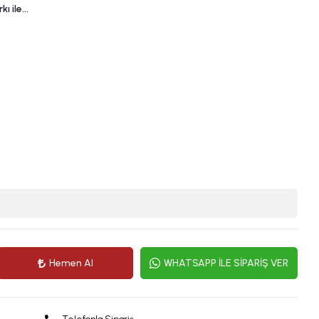
kı ile…
Hemen Al
WHATSAPP İLE SİPARİŞ VER