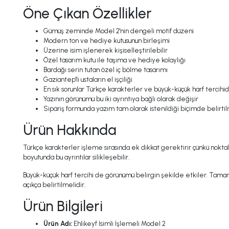
Öne Çıkan Özellikler
Gümüş zeminde Model 2'nin dengeli motif düzeni
Modern ton ve hediye kutusunun birleşimi
Üzerine isim işlenerek kişiselleştirilebilir
Özel tasarım kutu ile taşıma ve hediye kolaylığı
Bardağı serin tutan özel iç bölme tasarımı
Gaziantep'li ustaların el işçiliği
En sık sorunlar Türkçe karakterler ve büyük-küçük harf tercihid
Yazının görünümü bu iki ayrıntıya bağlı olarak değişir
Sipariş formunda yazım tam olarak istenildiği biçimde belirtil
Ürün Hakkında
Türkçe karakterler işleme sırasında ek dikkat gerektirir çünkü noktalı v
boyutunda bu ayrıntılar silikleşebilir.
Büyük-küçük harf tercihi de görünümü belirgin şekilde etkiler. Tamamı 
açıkça belirtilmelidir.
Ürün Bilgileri
Ürün Adı:
Ehlikeyf İsimli İşlemeli Model 2