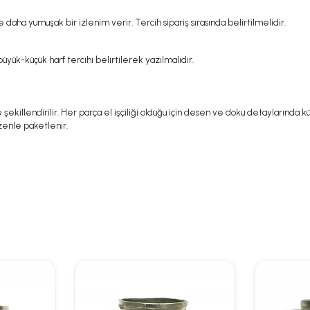
daha yumuşak bir izlenim verir. Tercih sipariş sırasında belirtilmelidir.
üyük-küçük harf tercihi belirtilerek yazılmalıdır.
illendirilir. Her parça el işçiliği olduğu için desen ve doku detaylarında küçük
zenle paketlenir.