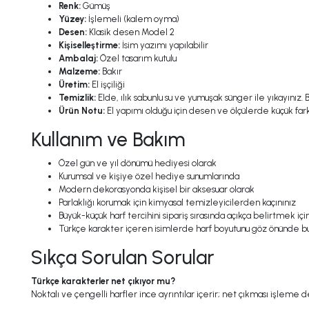
Renk:
Gümüş
Yüzey:
İşlemeli (kalem oyma)
Desen:
Klasik desen Model 2
Kişiselleştirme:
İsim yazımı yapılabilir
Ambalaj:
Özel tasarım kutulu
Malzeme:
Bakır
Üretim:
El işçiliği
Temizlik:
Elde, ılık sabunlu su ve yumuşak sünger ile yıkayınız.
Ürün Notu:
El yapımı olduğu için desen ve ölçülerde küçük farklı
Kullanım ve Bakım
Özel gün ve yıl dönümü hediyesi olarak
Kurumsal ve kişiye özel hediye sunumlarında
Modern dekorasyonda kişisel bir aksesuar olarak
Parlaklığı korumak için kimyasal temizleyicilerden kaçınınız
Büyük-küçük harf tercihini sipariş sırasında açıkça belirtmek içi
Türkçe karakter içeren isimlerde harf boyutunu göz önünde 
Sıkça Sorulan Sorular
Türkçe karakterler net çıkıyor mu?
Noktalı ve çengelli harfler ince ayrıntılar içerir; net çıkması işleme der