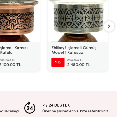
İşlemeli Kırmızı
Ehlikeyf İşlemeli Gümüş
 Kutulu
Model 1 Kutusuz
2.650,00 TL
2.900,00 TL
%16
2.100,00 TL
2.450,00 TL
7 / 24 DESTEK
ya seçeneği
Öneri ve şikayetlerinizi bize iletebilirsiniz.