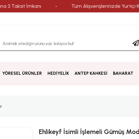
ksit İmkanı
-
Tüm Alışverişlerinizde Yurtiçi Kargo il
YÖRESEL ÜRÜNLER
HEDİYELİK
ANTEP KAHKESİ
BAHARAT
u
Ehlikeyf İsimli İşlemeli Gümüş Mod