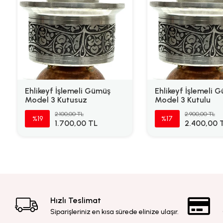
Ehlikeyf İşlemeli Gümüş
Ehlikeyf İşlemeli 
Model 3 Kutusuz
Model 3 Kutulu
2.100,00 TL
2.900,00 TL
%19
%17
1.700,00 TL
2.400,00 
Hızlı Teslimat
Siparişleriniz en kısa sürede elinize ulaşır.