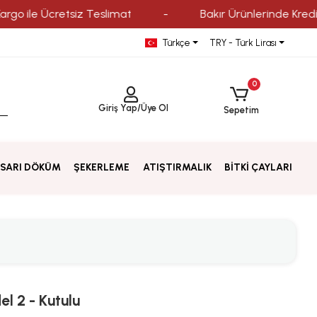
e Ücretsiz Teslimat
-
Bakır Ürünlerinde Kredi Kartına
Türkçe
TRY - Türk Lirası
0
Giriş Yap
/
Üye Ol
Sepetim
SARI DÖKÜM
ŞEKERLEME
ATIŞTIRMALIK
BİTKİ ÇAYLARI
el 2 - Kutulu