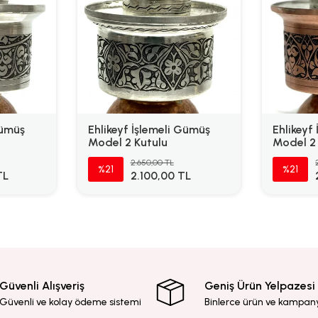
Gümüş
Ehlikeyf İşlemeli Gümüş
Ehlikeyf 
Model 2 Kutulu
Model 2
2.650,00 TL
%21
%21
TL
2.100,00 TL
Güvenli Alışveriş
Geniş Ürün Yelpazesi
Güvenli ve kolay ödeme sistemi
Binlerce ürün ve kampan