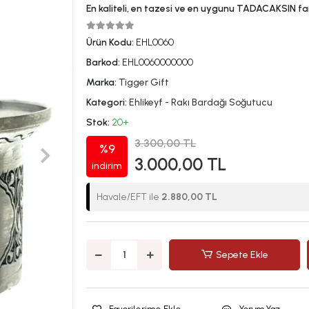
En kaliteli, en tazesi ve en uygunu TADACAKSIN far
Ürün Kodu:
EHL0060
Barkod:
EHL0060000000
Marka:
Tigger Gift
Kategori:
Ehlikeyf - Rakı Bardağı Soğutucu
Stok:
20+
3.300,00 TL
%9
3.000,00 TL
indirim
Havale/EFT ile
2.880,00 TL
Sepete Ekle