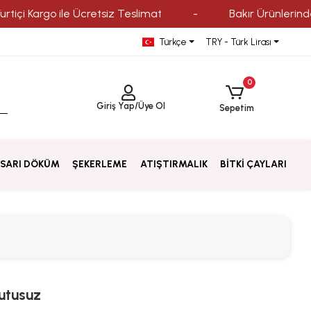
argo ile Ücretsiz Teslimat
-
Bakır Ürünlerinde Kredi 
Türkçe
TRY - Türk Lirası
0
Giriş Yap
/
Üye Ol
Sepetim
SARI DÖKÜM
ŞEKERLEME
ATIŞTIRMALIK
BİTKİ ÇAYLARI
Kutusuz