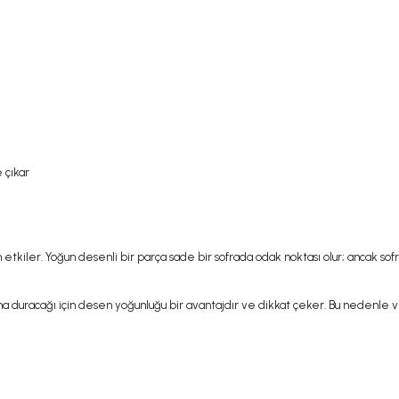
 çıkar
tkiler. Yoğun desenli bir parça sade bir sofrada odak noktası olur; ancak sof
 duracağı için desen yoğunluğu bir avantajdır ve dikkat çeker. Bu nedenle vit