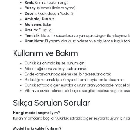
Renk:
Kırmızı (bakır rengi)
Yüzey:
İşlemeli (kalem oyma)
Desen:
Klasik desen Model 2
Ambalaj:
Kutusuz
Malzeme:
Bakır
Üretim:
El işçiliği
Temizlik:
Elde, ılık sabunlu su ve yumuşak sünger ile yıkayınız.
Ürün Notu:
El yapımı olduğu için desen ve ölçülerde küçük farklı
Kullanım ve Bakım
Günlük kullanımda kişisel sunum için
Misafir ağırlama ve keyif sofralarında
Ev dekorasyonunda geleneksel bir aksesuar olarak
Parlaklığı korumak için kimyasal temizleyicilerden kaçınınız
Günlük sofrada diğer eşyalarla uyum aranıyorsa sade model o
Vitrin ve duvar rafında tek başına sergilenecekse yoğun des
Sıkça Sorulan Sorular
Hangi modeli seçmeliyim?
Kullanım amacına bağlıdır. Günlük sofrada diğer eşyalarla uyum için 
Model farkı kalite farkı mı?