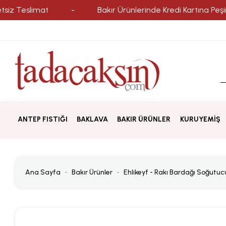
slimat
-
Bakır Ürünlerinde Kredi Kartına Peşin Fiyatı
ANTEP FISTIĞI
BAKLAVA
BAKIR ÜRÜNLER
KURUYEMİŞ
Ana Sayfa
Bakır Ürünler
Ehlikeyf - Rakı Bardağı Soğutuc