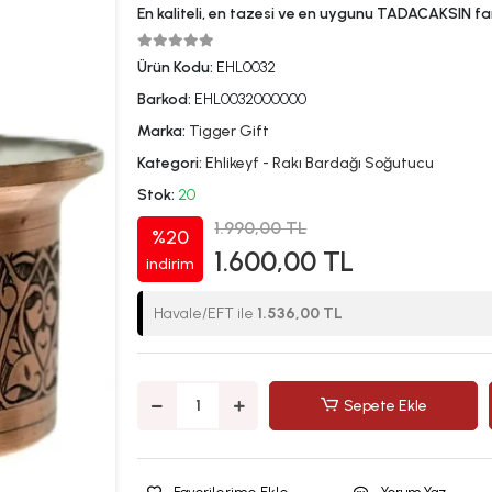
En kaliteli, en tazesi ve en uygunu TADACAKSIN far
Ürün Kodu:
EHL0032
Barkod:
EHL0032000000
Marka:
Tigger Gift
Kategori:
Ehlikeyf - Rakı Bardağı Soğutucu
Stok:
20
1.990,00 TL
%20
1.600,00 TL
indirim
Havale/EFT ile
1.536,00 TL
Sepete Ekle