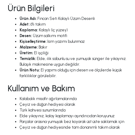
Ürün Bilgileri
Ürün Adı:
Fincan Seti Kalaylı Üzüm Desenli
Adet:
6'lı takım
Kaplama:
Kalaylı (iç yüzey)
Desen:
Üzüm salkımı motifi
Kişiselleştirme:
İsim yazımı bulunmaz
Malzeme:
Bakır
Üretim:
El işçiliği
Temizlik:
Elde, ılık sabunlu su ve yumuşak sünger ile yıkayınız.
Bulaşık makinesine uygun değildir.
Ürün Notu:
El yapımı olduğu için desen ve ölçülerde küçük
farklılıklar görülebilir.
Kullanım ve Bakım
Kalabalık misafir ağırlamalarında
Çeyiz ve düğün hediyesi olarak
Türk kahvesi sunumlarında
Elde yıkayınız, kalay kaplamayı aşındırıcıdan koruyunuz
Parçalar arasına yumuşak bez koyarak üst üste saklamak için
Çeyiz ve düğün hediyesinde tam donanımlı takım olarak