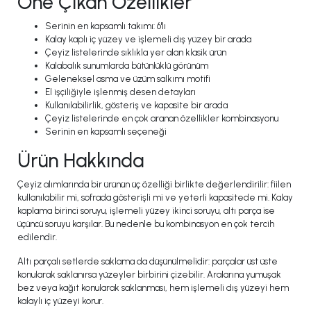
Öne Çıkan Özellikler
Serinin en kapsamlı takımı: 6'lı
Kalay kaplı iç yüzey ve işlemeli dış yüzey bir arada
Çeyiz listelerinde sıklıkla yer alan klasik ürün
Kalabalık sunumlarda bütünlüklü görünüm
Geleneksel asma ve üzüm salkımı motifi
El işçiliğiyle işlenmiş desen detayları
Kullanılabilirlik, gösteriş ve kapasite bir arada
Çeyiz listelerinde en çok aranan özellikler kombinasyonu
Serinin en kapsamlı seçeneği
Ürün Hakkında
Çeyiz alımlarında bir ürünün üç özelliği birlikte değerlendirilir: fiilen
kullanılabilir mi, sofrada gösterişli mi ve yeterli kapasitede mi. Kalay
kaplama birinci soruyu, işlemeli yüzey ikinci soruyu, altı parça ise
üçüncü soruyu karşılar. Bu nedenle bu kombinasyon en çok tercih
edilendir.
Altı parçalı setlerde saklama da düşünülmelidir: parçalar üst üste
konularak saklanırsa yüzeyler birbirini çizebilir. Aralarına yumuşak
bez veya kağıt konularak saklanması, hem işlemeli dış yüzeyi hem
kalaylı iç yüzeyi korur.