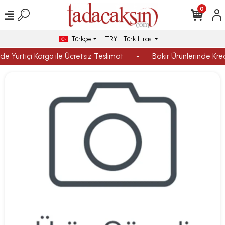
0
Türkçe
TRY - Türk Lirası
de Yurtiçi Kargo ile Ücretsiz Teslimat
-
Bakır Ürünlerinde Kredi