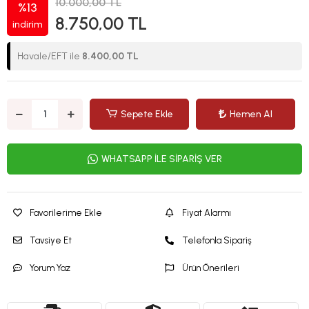
10.000,00 TL
%13
8.750,00 TL
indirim
Havale/EFT ile
8.400,00 TL
Sepete Ekle
Hemen Al
WHATSAPP İLE SİPARİŞ VER
Favorilerime Ekle
Fiyat Alarmı
Tavsiye Et
Telefonla Sipariş
Yorum Yaz
Ürün Önerileri