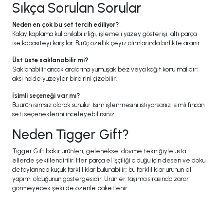
Sıkça Sorulan Sorular
Neden en çok bu set tercih ediliyor?
Kalay kaplama kullanılabilirliği, işlemeli yüzey gösterişi, altı parça
ise kapasiteyi karşılar. Bu üç özellik çeyiz alımlarında birlikte aranır.
Üst üste saklanabilir mi?
Saklanabilir ancak aralarına yumuşak bez veya kağıt konulmalıdır;
aksi halde yüzeyler birbirini çizebilir.
İsimli seçeneği var mı?
Bu ürün isimsiz olarak sunulur. İsim işlenmesini istiyorsanız isimli fincan
seti seçeneklerini inceleyebilirsiniz.
Neden Tigger Gift?
Tigger Gift bakır ürünleri, geleneksel dövme tekniğiyle usta
ellerde şekillendirilir. Her parça el işçiliği olduğu için desen ve doku
detaylarında küçük farklılıklar bulunabilir; bu farklılıklar ürünün el
yapımı olduğunun göstergesidir. Ürünler taşıma sırasında zarar
görmeyecek şekilde özenle paketlenir.