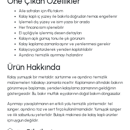
Öne Çıkan Özellikler
Aile sofraları için 4'lü takım
Kalay kaplı iç yüzey ile bakırla doğrudan temas engellenir
İşlemeli dış yüzey ve isim yazısı bir arada
Her fincana isim işlenebilir
El işçiliğiyle işlenmiş desen detayları
Kalayın açık gümüş tonu ile şık görünüm
Kalay kaplama zamanla aşınır ve yenilenmesi gerekir
Kalaycıya götürülerek yeniden kaplatılabilir
Aşındırıcı temizlik aşınmayı hızlandırır
Ürün Hakkında
Kalay yumuşak bir metaldir; sürtünme ve aşındırıcı temizlik
malzemeleri tabakayı zamanla inceltir. Kaplamanın altındaki bakırın
görünmeye başlaması, yeniden kalaylama zamanının geldiğinin
göstergesidir. Bu, bakır mutfak eşyalarının doğal bakım döngüsüdür.
Aşınmayı yavaşlatmanın en etkili yolu temizlik yöntemidir: tel
sünger, aşındırıcı toz ve sert fırça kullanılmamalıdır. Yumuşak sünger
ve ılık sabunlu su yeterlidir. Bulaşık makinesi de kalay kaplı ürünler
için uygun değildir.