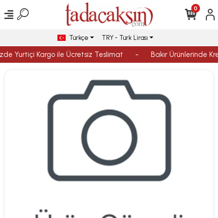
0
Türkçe
TRY - Türk Lirası
zde Yurtiçi Kargo ile Ücretsiz Teslimat
-
Bakır Ürünlerinde Kred