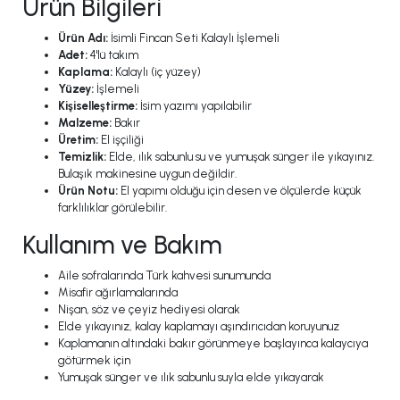
Ürün Bilgileri
Ürün Adı:
İsimli Fincan Seti Kalaylı İşlemeli
Adet:
4'lü takım
Kaplama:
Kalaylı (iç yüzey)
Yüzey:
İşlemeli
Kişiselleştirme:
İsim yazımı yapılabilir
Malzeme:
Bakır
Üretim:
El işçiliği
Temizlik:
Elde, ılık sabunlu su ve yumuşak sünger ile yıkayınız.
Bulaşık makinesine uygun değildir.
Ürün Notu:
El yapımı olduğu için desen ve ölçülerde küçük
farklılıklar görülebilir.
Kullanım ve Bakım
Aile sofralarında Türk kahvesi sunumunda
Misafir ağırlamalarında
Nişan, söz ve çeyiz hediyesi olarak
Elde yıkayınız, kalay kaplamayı aşındırıcıdan koruyunuz
Kaplamanın altındaki bakır görünmeye başlayınca kalaycıya
götürmek için
Yumuşak sünger ve ılık sabunlu suyla elde yıkayarak