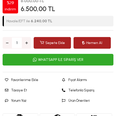
8.000,00 TL
%19
6.500,00 TL
indirim
Havale/EFT ile
6.240,00 TL
Sepete Ekle
Hemen Al
WHATSAPP İLE SİPARİŞ VER
Favorilerime Ekle
Fiyat Alarmı
Tavsiye Et
Telefonla Sipariş
Yorum Yaz
Ürün Önerileri