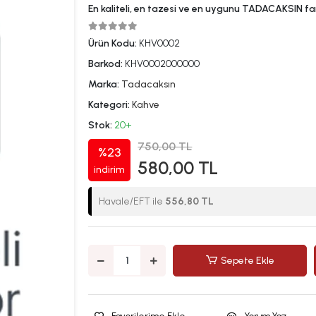
En kaliteli, en tazesi ve en uygunu TADACAKSIN far
Ürün Kodu:
KHV0002
Barkod:
KHV0002000000
Marka:
Tadacaksın
Kategori:
Kahve
Stok:
20+
750,00 TL
%23
580,00 TL
indirim
Havale/EFT ile
556,80 TL
Sepete Ekle