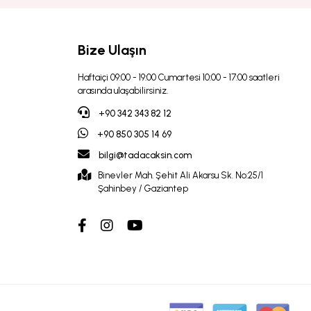
Bize Ulaşın
Haftaiçi 09:00 - 19:00 Cumartesi 10:00 - 17:00 saatleri
arasında ulaşabilirsiniz.
+90 342 343 82 12
+90 850 305 14 69
bilgi@tadacaksin.com
Binevler Mah. Şehit Ali Akarsu Sk. No:25/1
Şahinbey / Gaziantep