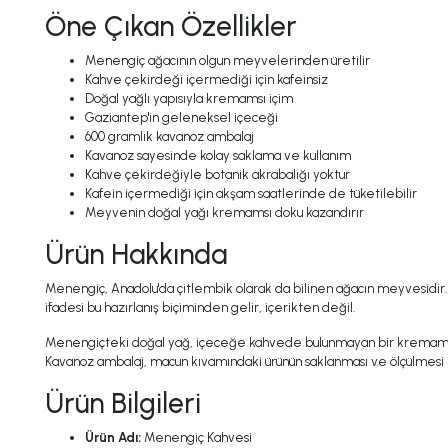
Öne Çıkan Özellikler
Menengiç ağacının olgun meyvelerinden üretilir
Kahve çekirdeği içermediği için kafeinsiz
Doğal yağlı yapısıyla kremamsı içim
Gaziantep'in geleneksel içeceği
600 gramlık kavanoz ambalaj
Kavanoz sayesinde kolay saklama ve kullanım
Kahve çekirdeğiyle botanik akrabalığı yoktur
Kafein içermediği için akşam saatlerinde de tüketilebilir
Meyvenin doğal yağı kremamsı doku kazandırır
Ürün Hakkında
Menengiç, Anadolu'da çitlembik olarak da bilinen ağacın meyvesidir. 
ifadesi bu hazırlanış biçiminden gelir, içerikten değil.
Menengiçteki doğal yağ, içeceğe kahvede bulunmayan bir kremamsılık 
Kavanoz ambalaj, macun kıvamındaki ürünün saklanması ve ölçülmesi i
Ürün Bilgileri
Ürün Adı:
Menengiç Kahvesi