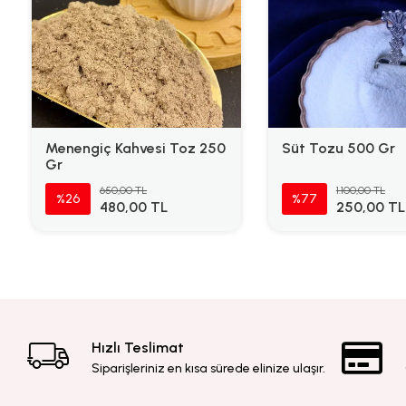
Menengiç Kahvesi Toz 250
Süt Tozu 500 Gr
Gr
650,00 TL
1.100,00 TL
%26
%77
480,00 TL
250,00 TL
Hızlı Teslimat
Siparişleriniz en kısa sürede elinize ulaşır.