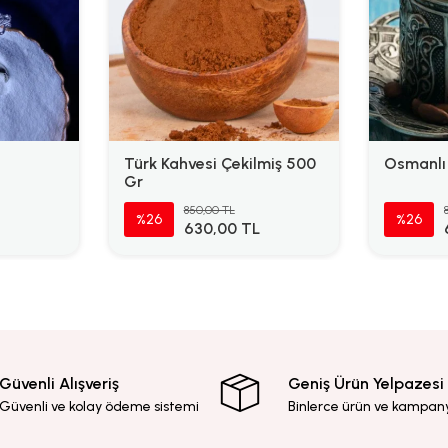
Türk Kahvesi Çekilmiş 500
Osmanlı
Gr
850,00 TL
%26
%26
630,00 TL
Güvenli Alışveriş
Geniş Ürün Yelpazesi
Güvenli ve kolay ödeme sistemi
Binlerce ürün ve kampan