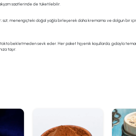
kşam saatlerinde de tüketilebilir.
ir; süt, menengiçteki doğal yağla birleşerek daha kremamsı ve dolgun bir içi
e stokta bekletmeden sevk eder. Her paket hijyenik koşullarda, gıdayla temas
ıza taşır.