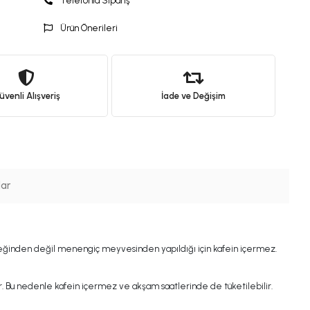
Telefonla Sipariş
Ürün Önerileri
venli Alışveriş
İade ve Değişim
lar
eğinden değil menengiç meyvesinden yapıldığı için kafein içermez.
r. Bu nedenle kafein içermez ve akşam saatlerinde de tüketilebilir.