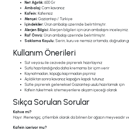
Net Ağırlık:
600 Gr
Ambalaj:
Cam kavanoz
Kafein:
Kafeinsiz
Menşei:
Gaziantep / Türkiye
İçindekiler:
Ürün ambalajı üzerinde belirtilmiştir.
Alerjen Bilgisi:
Alerjen bilgileri için ürün ambalajını inceleyiniz.
Raf Ömrü:
Ürün ambalajı üzerinde belirtilmiştir.
Saklama Koşulu:
Serin, kuru ve nemsiz ortamda, doğrudan gün
Kullanım Önerileri
Süt veya su ile cezvede pişirerek hazırlayınız
Sütlü hazırlandığında daha kremamsı bir içim verir
Kaynatmadan, köpüğü kaçırmadan pişiriniz
Açıldıktan sonra kavanoz kapağını kapalı tutunuz
Sütle pişirerek geleneksel Gaziantep usulü hazırlamak için
Kafein tüketmek istemeyenlere akşam içeceği olarak
Sıkça Sorulan Sorular
Kahve mi?
Hayır. Menengiç, çitlembik olarak da bilinen bir ağacın meyvesidir v
Kafein içeriyor mu?