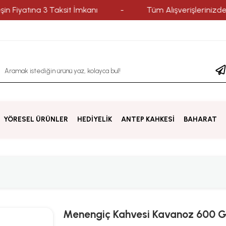
tına 3 Taksit İmkanı
-
Tüm Alışverişlerinizde Yurtiçi
YÖRESEL ÜRÜNLER
HEDİYELİK
ANTEP KAHKESİ
BAHARAT
Menengiç Kahvesi Kavanoz 600 G