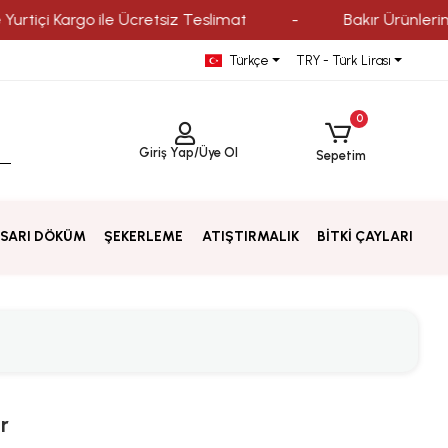
 Kargo ile Ücretsiz Teslimat
-
Bakır Ürünlerinde Kred
Türkçe
TRY - Türk Lirası
0
Giriş Yap
/
Üye Ol
Sepetim
SARI DÖKÜM
ŞEKERLEME
ATIŞTIRMALIK
BİTKİ ÇAYLARI
r