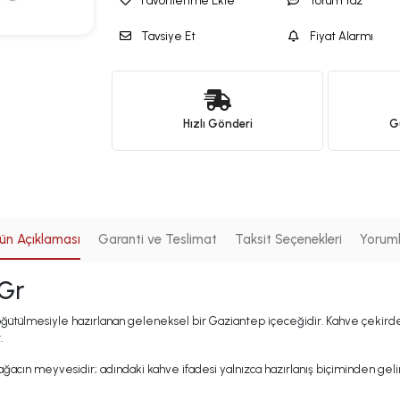
Favorilerime Ekle
Yorum Yaz
Tavsiye Et
Fiyat Alarmı
Hızlı Gönderi
Gü
ün Açıklaması
Garanti ve Teslimat
Taksit Seçenekleri
Yorum
 Gr
ğütülmesiyle hazırlanan geleneksel bir Gaziantep içeceğidir. Kahve çekird
.
ğacın meyvesidir; adındaki kahve ifadesi yalnızca hazırlanış biçiminden geli