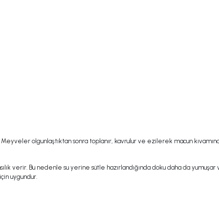
Meyveler olgunlaştıktan sonra toplanır, kavrulur ve ezilerek macun kıvamına g
verir. Bu nedenle su yerine sütle hazırlandığında doku daha da yumuşar ve ta
çin uygundur.