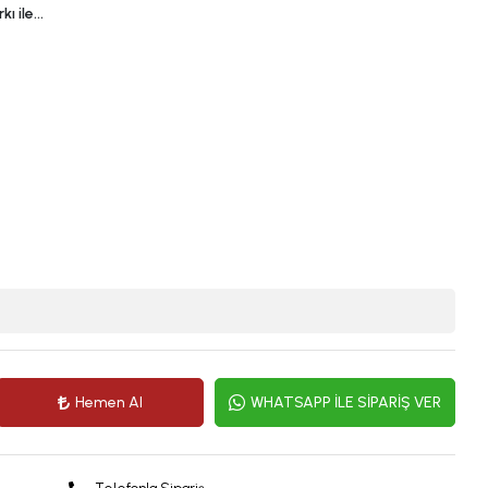
kı ile…
Hemen Al
WHATSAPP İLE SİPARİŞ VER