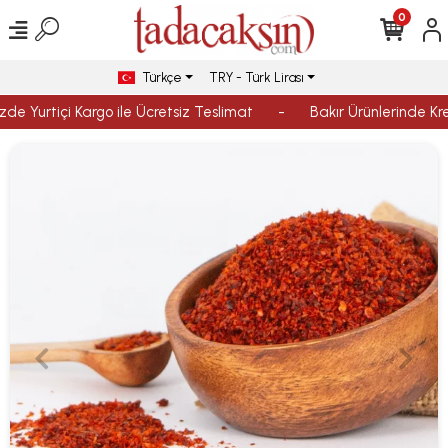
0
Türkçe
TRY - Türk Lirası
zde Yurtiçi Kargo ile Ücretsiz Teslimat
-
Bakır Ürünlerinde Kred