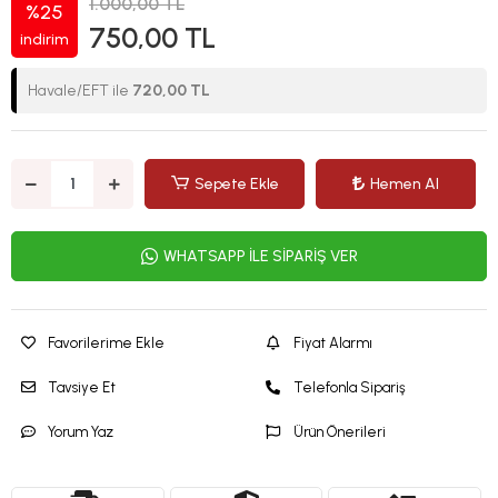
1.000,00 TL
%25
750,00 TL
indirim
Havale/EFT ile
720,00 TL
Sepete Ekle
Hemen Al
WHATSAPP İLE SİPARİŞ VER
Favorilerime Ekle
Fiyat Alarmı
Tavsiye Et
Telefonla Sipariş
Yorum Yaz
Ürün Önerileri