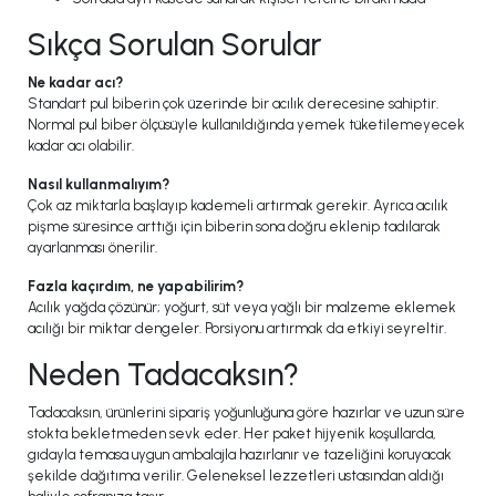
Sıkça Sorulan Sorular
Ne kadar acı?
Standart pul biberin çok üzerinde bir acılık derecesine sahiptir.
Normal pul biber ölçüsüyle kullanıldığında yemek tüketilemeyecek
kadar acı olabilir.
Nasıl kullanmalıyım?
Çok az miktarla başlayıp kademeli artırmak gerekir. Ayrıca acılık
pişme süresince arttığı için biberin sona doğru eklenip tadılarak
ayarlanması önerilir.
Fazla kaçırdım, ne yapabilirim?
Acılık yağda çözünür; yoğurt, süt veya yağlı bir malzeme eklemek
acılığı bir miktar dengeler. Porsiyonu artırmak da etkiyi seyreltir.
Neden Tadacaksın?
Tadacaksın, ürünlerini sipariş yoğunluğuna göre hazırlar ve uzun süre
stokta bekletmeden sevk eder. Her paket hijyenik koşullarda,
gıdayla temasa uygun ambalajla hazırlanır ve tazeliğini koruyacak
şekilde dağıtıma verilir. Geleneksel lezzetleri ustasından aldığı