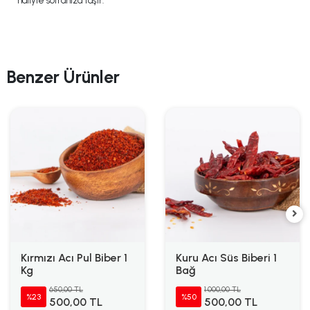
haliyle sofranıza taşır.
Benzer Ürünler
Kırmızı Acı Pul Biber 1
Kuru Acı Süs Biberi 1
Kg
Bağ
650,00 TL
1.000,00 TL
%23
%50
500,00 TL
500,00 TL