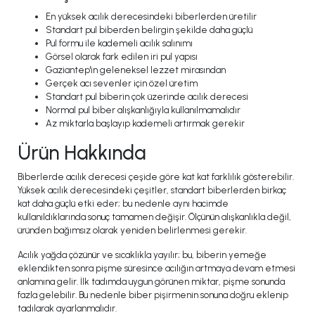
En yüksek acılık derecesindeki biberlerden üretilir
Standart pul biberden belirgin şekilde daha güçlü
Pul formu ile kademeli acılık salınımı
Görsel olarak fark edilen iri pul yapısı
Gaziantep'in geleneksel lezzet mirasından
Gerçek acı sevenler için özel üretim
Standart pul biberin çok üzerinde acılık derecesi
Normal pul biber alışkanlığıyla kullanılmamalıdır
Az miktarla başlayıp kademeli artırmak gerekir
Ürün Hakkında
Biberlerde acılık derecesi çeşide göre kat kat farklılık gösterebilir.
Yüksek acılık derecesindeki çeşitler, standart biberlerden birkaç
kat daha güçlü etki eder; bu nedenle aynı hacimde
kullanıldıklarında sonuç tamamen değişir. Ölçünün alışkanlıkla değil,
üründen bağımsız olarak yeniden belirlenmesi gerekir.
Acılık yağda çözünür ve sıcaklıkla yayılır; bu, biberin yemeğe
eklendikten sonra pişme süresince acılığın artmaya devam etmesi
anlamına gelir. İlk tadımda uygun görünen miktar, pişme sonunda
fazla gelebilir. Bu nedenle biber pişirmenin sonuna doğru eklenip
tadılarak ayarlanmalıdır.