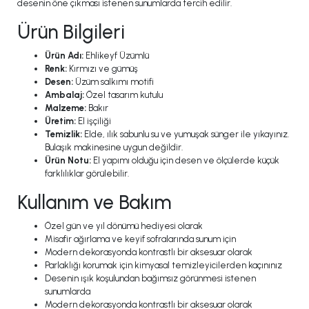
desenin öne çıkması istenen sunumlarda tercih edilir.
Ürün Bilgileri
Ürün Adı:
Ehlikeyf Üzümlü
Renk:
Kırmızı ve gümüş
Desen:
Üzüm salkımı motifi
Ambalaj:
Özel tasarım kutulu
Malzeme:
Bakır
Üretim:
El işçiliği
Temizlik:
Elde, ılık sabunlu su ve yumuşak sünger ile yıkayınız.
Bulaşık makinesine uygun değildir.
Ürün Notu:
El yapımı olduğu için desen ve ölçülerde küçük
farklılıklar görülebilir.
Kullanım ve Bakım
Özel gün ve yıl dönümü hediyesi olarak
Misafir ağırlama ve keyif sofralarında sunum için
Modern dekorasyonda kontrastlı bir aksesuar olarak
Parlaklığı korumak için kimyasal temizleyicilerden kaçınınız
Desenin ışık koşulundan bağımsız görünmesi istenen
sunumlarda
Modern dekorasyonda kontrastlı bir aksesuar olarak