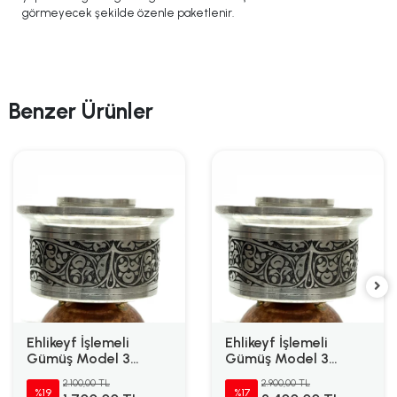
görmeyecek şekilde özenle paketlenir.
Benzer Ürünler
Ehlikeyf İşlemeli
Ehlikeyf İşlemeli
Gümüş Model 3
Gümüş Model 3
Kutusuz
Kutulu
2.100,00 TL
2.900,00 TL
%19
%17