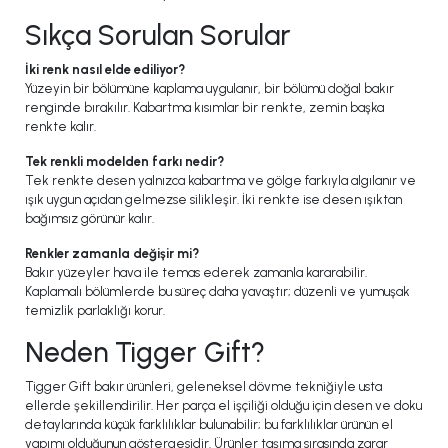
Sıkça Sorulan Sorular
İki renk nasıl elde ediliyor?
Yüzeyin bir bölümüne kaplama uygulanır, bir bölümü doğal bakır
renginde bırakılır. Kabartma kısımlar bir renkte, zemin başka
renkte kalır.
Tek renkli modelden farkı nedir?
Tek renkte desen yalnızca kabartma ve gölge farkıyla algılanır ve
ışık uygun açıdan gelmezse silikleşir. İki renkte ise desen ışıktan
bağımsız görünür kalır.
Renkler zamanla değişir mi?
Bakır yüzeyler hava ile temas ederek zamanla kararabilir.
Kaplamalı bölümlerde bu süreç daha yavaştır; düzenli ve yumuşak
temizlik parlaklığı korur.
Neden Tigger Gift?
Tigger Gift bakır ürünleri, geleneksel dövme tekniğiyle usta
ellerde şekillendirilir. Her parça el işçiliği olduğu için desen ve doku
detaylarında küçük farklılıklar bulunabilir; bu farklılıklar ürünün el
yapımı olduğunun göstergesidir. Ürünler taşıma sırasında zarar