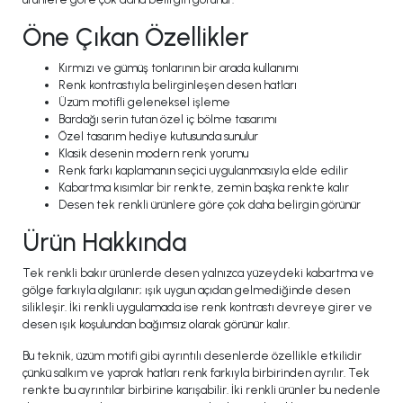
Öne Çıkan Özellikler
Kırmızı ve gümüş tonlarının bir arada kullanımı
Renk kontrastıyla belirginleşen desen hatları
Üzüm motifli geleneksel işleme
Bardağı serin tutan özel iç bölme tasarımı
Özel tasarım hediye kutusunda sunulur
Klasik desenin modern renk yorumu
Renk farkı kaplamanın seçici uygulanmasıyla elde edilir
Kabartma kısımlar bir renkte, zemin başka renkte kalır
Desen tek renkli ürünlere göre çok daha belirgin görünür
Ürün Hakkında
Tek renkli bakır ürünlerde desen yalnızca yüzeydeki kabartma ve
gölge farkıyla algılanır; ışık uygun açıdan gelmediğinde desen
silikleşir. İki renkli uygulamada ise renk kontrastı devreye girer ve
desen ışık koşulundan bağımsız olarak görünür kalır.
Bu teknik, üzüm motifi gibi ayrıntılı desenlerde özellikle etkilidir
çünkü salkım ve yaprak hatları renk farkıyla birbirinden ayrılır. Tek
renkte bu ayrıntılar birbirine karışabilir. İki renkli ürünler bu nedenle