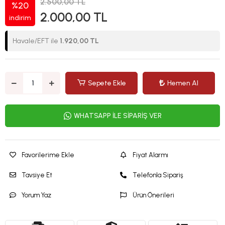
2.500,00 TL
%20
2.000,00 TL
indirim
Havale/EFT ile
1.920,00 TL
Sepete Ekle
Hemen Al
WHATSAPP İLE SİPARİŞ VER
Favorilerime Ekle
Fiyat Alarmı
Tavsiye Et
Telefonla Sipariş
Yorum Yaz
Ürün Önerileri