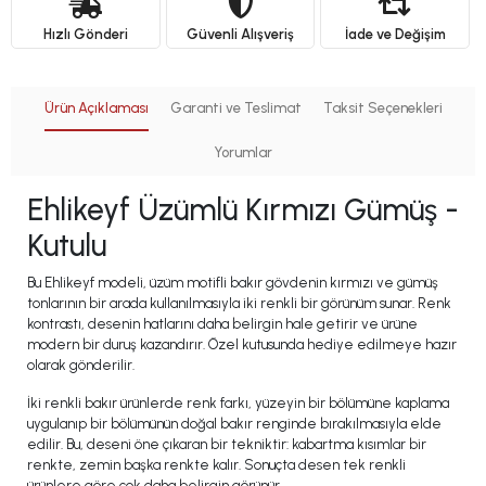
Hızlı Gönderi
Güvenli Alışveriş
İade ve Değişim
Ürün Açıklaması
Garanti ve Teslimat
Taksit Seçenekleri
Yorumlar
Ehlikeyf Üzümlü Kırmızı Gümüş -
Kutulu
Bu Ehlikeyf modeli, üzüm motifli bakır gövdenin kırmızı ve gümüş
tonlarının bir arada kullanılmasıyla iki renkli bir görünüm sunar. Renk
kontrastı, desenin hatlarını daha belirgin hale getirir ve ürüne
modern bir duruş kazandırır. Özel kutusunda hediye edilmeye hazır
olarak gönderilir.
İki renkli bakır ürünlerde renk farkı, yüzeyin bir bölümüne kaplama
uygulanıp bir bölümünün doğal bakır renginde bırakılmasıyla elde
edilir. Bu, deseni öne çıkaran bir tekniktir: kabartma kısımlar bir
renkte, zemin başka renkte kalır. Sonuçta desen tek renkli
ürünlere göre çok daha belirgin görünür.