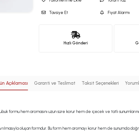
Favorilerime Ekle
Yorum Yaz
Tavsiye Et
Fiyat Alarmı
Hızlı Gönderi
Gü
ün Açıklaması
Garanti ve Teslimat
Taksit Seçenekleri
Yorum
. Çubuk formu hem aromasını uzun süre korur hem de içecek ve tatlı sunumlarında
vrılmasıyla oluşan formdur. Bu form hem aromayı korur hem de sunumda doğrudan 