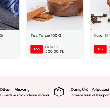
Gr
Toz Tarçın 100 Gr
Karanfil
1.100,00 TL
%55
%32
500,00 TL
Güvenli Alışveriş
Geniş Ürün Yelpazesi
Güvenli ve kolay ödeme sistemi
Binlerce ürün ve kampan