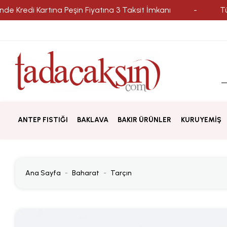
i Kartına Peşin Fiyatına 3 Taksit İmkanı
-
Tüm Alışve
ANTEP FISTIĞI
BAKLAVA
BAKIR ÜRÜNLER
KURUYEMİŞ
Ana Sayfa
Baharat
Tarçın