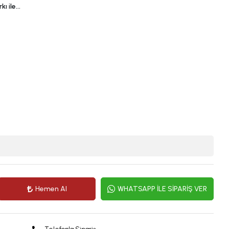
kı ile…
Hemen Al
WHATSAPP İLE SİPARİŞ VER