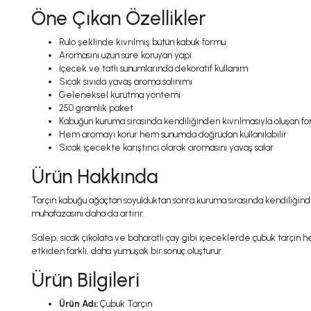
Öne Çıkan Özellikler
Rulo şeklinde kıvrılmış bütün kabuk formu
Aromasını uzun süre koruyan yapı
İçecek ve tatlı sunumlarında dekoratif kullanım
Sıcak sıvıda yavaş aroma salınımı
Geleneksel kurutma yöntemi
250 gramlık paket
Kabuğun kuruma sırasında kendiliğinden kıvrılmasıyla oluşan f
Hem aromayı korur hem sunumda doğrudan kullanılabilir
Sıcak içecekte karıştırıcı olarak aromasını yavaş salar
Ürün Hakkında
Tarçın kabuğu ağaçtan soyulduktan sonra kuruma sırasında kendiliğinden 
muhafazasını daha da artırır.
Salep, sıcak çikolata ve baharatlı çay gibi içeceklerde çubuk tarçın h
etkiden farklı, daha yumuşak bir sonuç oluşturur.
Ürün Bilgileri
Ürün Adı:
Çubuk Tarçın