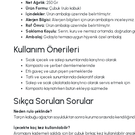
Net Ağırlık:
250 Gr
Ürün Formu:
Çubuk (rulo kabuk)
İçindekiler:
Ürün ambalajı üzerinde belirtilmiştir.
Alerjen Bilgisi:
Alerjen bilgileri için ürün ambalajını inceleyiniz.
Raf Ömrü:
Ürün ambalajı üzerinde belirtilmiştir.
Saklama Koşulu:
Serin, kuru ve nemsiz ortamda, doğrudan gün
Ambalaj:
Gıdayla temasa uygun hijyenik özel ambalaj
Kullanım Önerileri
Sıcak içecek ve salep sunumlarında karıştırıcı olarak
Komposto ve şerbet demlemelerinde
Etli güveç ve uzun pişen yemeklerde
Tatlı ve içecek sunumlarında dekoratif olarak
Salep ve sıcak çikolatada karıştırıcı olarak servis etmek için
Komposto kaynatırken bütün ekleyip süzmede
Sıkça Sorulan Sorular
Neden rulo şeklinde?
Tarçın kabuğu ağaçtan soyulduktan sonra kuruma sırasında kendiliğinden 
İçecekte kaç kez kullanılabilir?
Aromasını kademeli saldığı için bir çubuk birkaç kez kullanılabilir anc