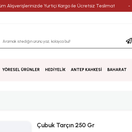
rişlerinizde Yurtiçi Kargo ile Ücretsiz Teslimat
-
Ba
YÖRESEL ÜRÜNLER
HEDİYELİK
ANTEP KAHKESİ
BAHARAT
Çubuk Tarçın 250 Gr