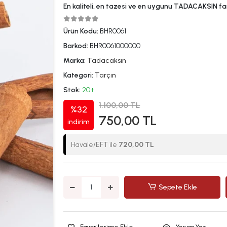
En kaliteli, en tazesi ve en uygunu TADACAKSIN far
Ürün Kodu:
BHR0061
Barkod:
BHR0061000000
Marka:
Tadacaksın
Kategori:
Tarçın
Stok:
20+
1.100,00 TL
%32
750,00 TL
indirim
Havale/EFT ile
720,00 TL
Sepete Ekle