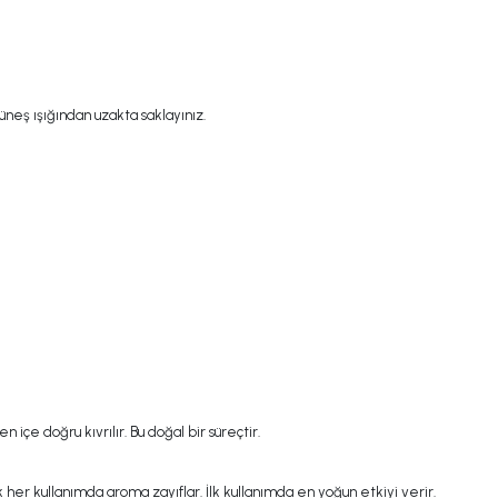
eş ışığından uzakta saklayınız.
içe doğru kıvrılır. Bu doğal bir süreçtir.
ak her kullanımda aroma zayıflar. İlk kullanımda en yoğun etkiyi verir.