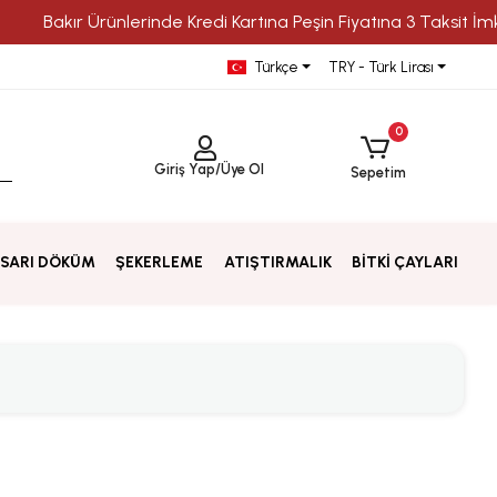
kır Ürünlerinde Kredi Kartına Peşin Fiyatına 3 Taksit İmkanı
Türkçe
TRY - Türk Lirası
0
Giriş Yap
/
Üye Ol
Sepetim
SARI DÖKÜM
ŞEKERLEME
ATIŞTIRMALIK
BİTKİ ÇAYLARI