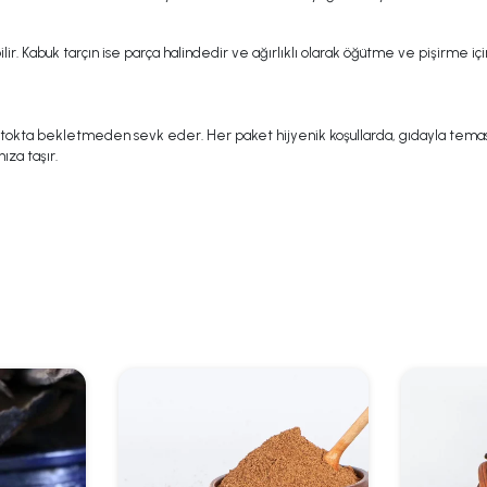
lir. Kabuk tarçın ise parça halindedir ve ağırlıklı olarak öğütme ve pişirme içi
e stokta bekletmeden sevk eder. Her paket hijyenik koşullarda, gıdayla temas
ıza taşır.