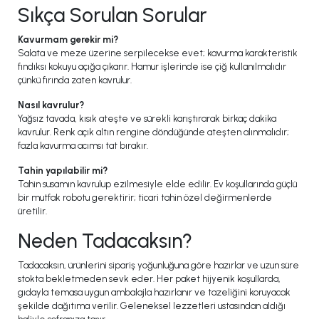
Sıkça Sorulan Sorular
Kavurmam gerekir mi?
Salata ve meze üzerine serpilecekse evet; kavurma karakteristik
fındıksı kokuyu açığa çıkarır. Hamur işlerinde ise çiğ kullanılmalıdır
çünkü fırında zaten kavrulur.
Nasıl kavrulur?
Yağsız tavada, kısık ateşte ve sürekli karıştırarak birkaç dakika
kavrulur. Renk açık altın rengine döndüğünde ateşten alınmalıdır;
fazla kavurma acımsı tat bırakır.
Tahin yapılabilir mi?
Tahin susamın kavrulup ezilmesiyle elde edilir. Ev koşullarında güçlü
bir mutfak robotu gerektirir; ticari tahin özel değirmenlerde
üretilir.
Neden Tadacaksın?
Tadacaksın, ürünlerini sipariş yoğunluğuna göre hazırlar ve uzun süre
stokta bekletmeden sevk eder. Her paket hijyenik koşullarda,
gıdayla temasa uygun ambalajla hazırlanır ve tazeliğini koruyacak
şekilde dağıtıma verilir. Geleneksel lezzetleri ustasından aldığı