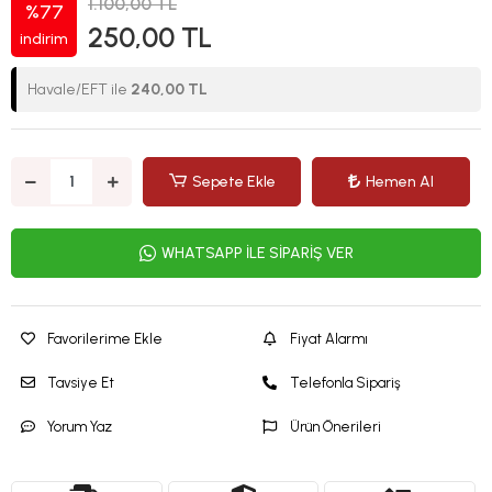
1.100,00 TL
%77
250,00 TL
indirim
Havale/EFT ile
240,00 TL
Sepete Ekle
Hemen Al
WHATSAPP İLE SİPARİŞ VER
Favorilerime Ekle
Fiyat Alarmı
Tavsiye Et
Telefonla Sipariş
Yorum Yaz
Ürün Önerileri