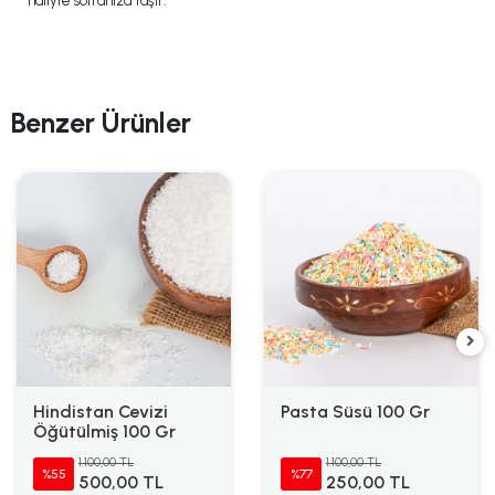
haliyle sofranıza taşır.
Benzer Ürünler
Hindistan Cevizi
Pasta Süsü 100 Gr
Öğütülmiş 100 Gr
1.100,00 TL
1.100,00 TL
%55
%77
500,00 TL
250,00 TL