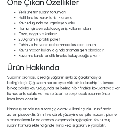
Öne Çıkan Özellikler
Yerli üretim susam tohumları
Hafif fındıksı karakteristik aroma
Kavrulduğunda belirginleşen koku
Hamur işinden salataya geniş kullanım alanı
Taze, doğal ve katkısız
250 gramlık pratik paket
Tahin ve helvanın da hammaddesi olan tohum
Kavrulmadan kullanıldığında aroması geri plandadır
Kavurma karakteristik fındıksı kokuyu açığa çıkarır
Ürün Hakkında
Susamın aroması, içerdiği yağların ısıyla açığa çıkmasıyla
belirginleşir. Çiğ susam neredeyse nötr bir tada sahiptir; tavada
birkaç dakika kavrulduğunda ise belirgin bir fındıksı koku ortaya çıkar.
Bu nedenle salata ve meze üzerine serpilecek susamın önce
kavrulması önerilir.
Hamur işlerinde ise susam çiğ olarak kullanılır çünkü ürün fırında
zaten pişecektir. Simit ve çörek yüzeyine serpilen susam, pişme
sırasında kavrulur ve aroması o aşamada açığa çıkar. Kavrulmuş
susam hamura eklendiğinde ikinci kez ısı görür ve yanabilir.