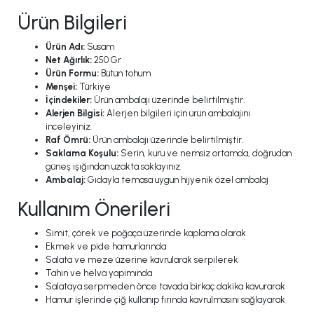
Ürün Bilgileri
Ürün Adı:
Susam
Net Ağırlık:
250 Gr
Ürün Formu:
Bütün tohum
Menşei:
Türkiye
İçindekiler:
Ürün ambalajı üzerinde belirtilmiştir.
Alerjen Bilgisi:
Alerjen bilgileri için ürün ambalajını
inceleyiniz.
Raf Ömrü:
Ürün ambalajı üzerinde belirtilmiştir.
Saklama Koşulu:
Serin, kuru ve nemsiz ortamda, doğrudan
güneş ışığından uzakta saklayınız.
Ambalaj:
Gıdayla temasa uygun hijyenik özel ambalaj
Kullanım Önerileri
Simit, çörek ve poğaça üzerinde kaplama olarak
Ekmek ve pide hamurlarında
Salata ve meze üzerine kavrularak serpilerek
Tahin ve helva yapımında
Salataya serpmeden önce tavada birkaç dakika kavurarak
Hamur işlerinde çiğ kullanıp fırında kavrulmasını sağlayarak