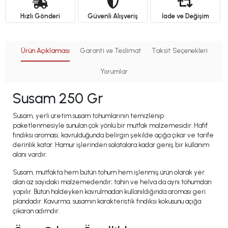
Hızlı Gönderi
Güvenli Alışveriş
İade ve Değişim
Ürün Açıklaması
Garanti ve Teslimat
Taksit Seçenekleri
Yorumlar
Susam 250 Gr
Susam, yerli üretim susam tohumlarının temizlenip
paketlenmesiyle sunulan çok yönlü bir mutfak malzemesidir. Hafif
fındıksı aroması, kavrulduğunda belirgin şekilde açığa çıkar ve tarife
derinlik katar. Hamur işlerinden salatalara kadar geniş bir kullanım
alanı vardır.
Susam, mutfakta hem bütün tohum hem işlenmiş ürün olarak yer
alan az sayıdaki malzemedendir; tahin ve helva da aynı tohumdan
yapılır. Bütün haldeyken kavrulmadan kullanıldığında aroması geri
plandadır. Kavurma, susamın karakteristik fındıksı kokusunu açığa
çıkaran adımdır.