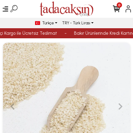
0
Türkçe
TRY - Türk Lirası
i Kargo ile Ücretsiz Teslimat
-
Bakır Ürünlerinde Kredi Kartına