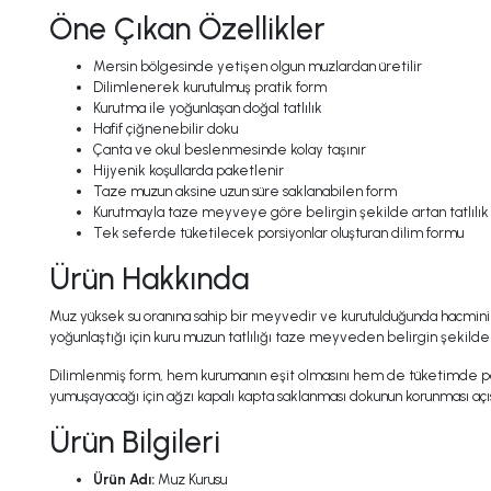
Öne Çıkan Özellikler
Mersin bölgesinde yetişen olgun muzlardan üretilir
Dilimlenerek kurutulmuş pratik form
Kurutma ile yoğunlaşan doğal tatlılık
Hafif çiğnenebilir doku
Çanta ve okul beslenmesinde kolay taşınır
Hijyenik koşullarda paketlenir
Taze muzun aksine uzun süre saklanabilen form
Kurutmayla taze meyveye göre belirgin şekilde artan tatlılık
Tek seferde tüketilecek porsiyonlar oluşturan dilim formu
Ürün Hakkında
Muz yüksek su oranına sahip bir meyvedir ve kurutulduğunda hacminin
yoğunlaştığı için kuru muzun tatlılığı taze meyveden belirgin şekilde 
Dilimlenmiş form, hem kurumanın eşit olmasını hem de tüketimde porsi
yumuşayacağı için ağzı kapalı kapta saklanması dokunun korunması açı
Ürün Bilgileri
Ürün Adı:
Muz Kurusu