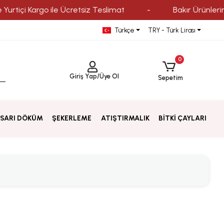
Kargo ile Ücretsiz Teslimat
-
Bakır Ürünlerinde Kredi 
Türkçe
TRY - Türk Lirası
0
Giriş Yap
/
Üye Ol
Sepetim
SARI DÖKÜM
ŞEKERLEME
ATIŞTIRMALIK
BİTKİ ÇAYLARI