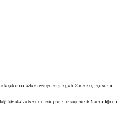
lde çok daha fazla meyveye karşılık gelir. Su uzaklaştıkça şeker
ği için okul ve iş molalarında pratik bir seçenektir. Nem aldığında