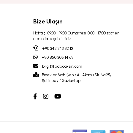
Bize Ulaşın
Haftaiçi 09:00 - 19:00 Cumartesi 10:00 - 17:00 saatleri
arasında ulaşabilirsiniz.
+90 342 343 82 12
+90 850 305 14 69
bilgi@tadacaksin.com
Binevler Mah. Şehit Ali Akarsu Sk. No:25/1
Şahinbey / Gaziantep