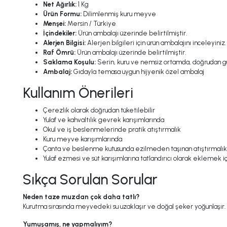
Net Ağırlık:
1 Kg
Ürün Formu:
Dilimlenmiş kuru meyve
Menşei:
Mersin / Türkiye
İçindekiler:
Ürün ambalajı üzerinde belirtilmiştir.
Alerjen Bilgisi:
Alerjen bilgileri için ürün ambalajını inceleyiniz.
Raf Ömrü:
Ürün ambalajı üzerinde belirtilmiştir.
Saklama Koşulu:
Serin, kuru ve nemsiz ortamda, doğrudan gün
Ambalaj:
Gıdayla temasa uygun hijyenik özel ambalaj
Kullanım Önerileri
Çerezlik olarak doğrudan tüketilebilir
Yulaf ve kahvaltılık gevrek karışımlarında
Okul ve iş beslenmelerinde pratik atıştırmalık
Kuru meyve karışımlarında
Çanta ve beslenme kutusunda ezilmeden taşınan atıştırmalık
Yulaf ezmesi ve süt karışımlarına tatlandırıcı olarak eklemek iç
Sıkça Sorulan Sorular
Neden taze muzdan çok daha tatlı?
Kurutma sırasında meyvedeki su uzaklaşır ve doğal şeker yoğunlaşır.
Yumuşamış, ne yapmalıyım?