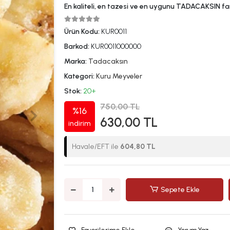
En kaliteli, en tazesi ve en uygunu TADACAKSIN far
Ürün Kodu:
KUR0011
Barkod:
KUR0011000000
Marka:
Tadacaksın
Kategori:
Kuru Meyveler
Stok:
20+
750,00 TL
%16
630,00 TL
indirim
Havale/EFT ile
604,80 TL
Sepete Ekle