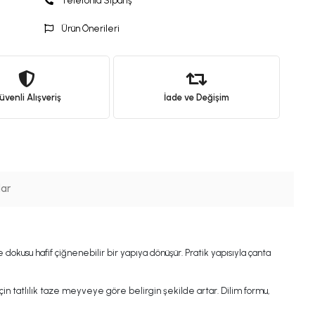
Telefonla Sipariş
Ürün Önerileri
venli Alışveriş
İade ve Değişim
lar
dokusu hafif çiğnenebilir bir yapıya dönüşür. Pratik yapısıyla çanta
 için tatlılık taze meyveye göre belirgin şekilde artar. Dilim formu,