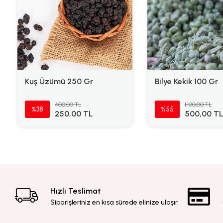
Kuş Üzümü 250 Gr
Bilye Kekik 100 Gr
400,00 TL
1.100,00 TL
%38
%55
250,00 TL
500,00 TL
Hızlı Teslimat
Siparişleriniz en kısa sürede elinize ulaşır.