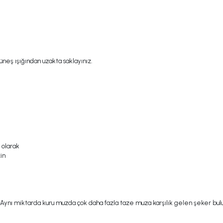
eş ışığından uzakta saklayınız.
 olarak
in
 Aynı miktarda kuru muzda çok daha fazla taze muza karşılık gelen şeker bulu