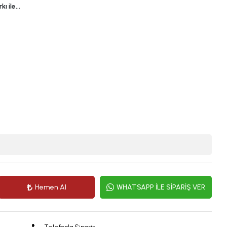
kı ile…
Hemen Al
WHATSAPP İLE SİPARİŞ VER