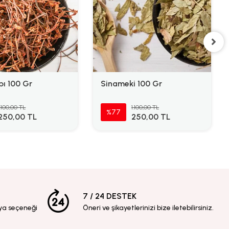
pı 100 Gr
Sinameki 100 Gr
1.100,00 TL
1.100,00 TL
%77
250,00 TL
250,00 TL
7 / 24 DESTEK
ya seçeneği
Öneri ve şikayetlerinizi bize iletebilirsiniz.