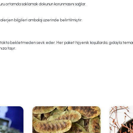
kuru ortamda saklamak dokunun korunmasını sağlar.
alerjen bilgileri ambalaj üzerinde belirtilmiştir.
e stokta bekletmeden sevk eder. Her paket hijyenik koşullarda, gıdayla temas
ıza taşır.