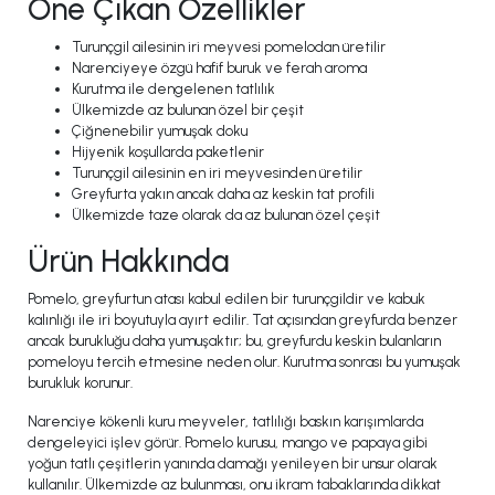
Öne Çıkan Özellikler
Turunçgil ailesinin iri meyvesi pomelodan üretilir
Narenciyeye özgü hafif buruk ve ferah aroma
Kurutma ile dengelenen tatlılık
Ülkemizde az bulunan özel bir çeşit
Çiğnenebilir yumuşak doku
Hijyenik koşullarda paketlenir
Turunçgil ailesinin en iri meyvesinden üretilir
Greyfurta yakın ancak daha az keskin tat profili
Ülkemizde taze olarak da az bulunan özel çeşit
Ürün Hakkında
Pomelo, greyfurtun atası kabul edilen bir turunçgildir ve kabuk
kalınlığı ile iri boyutuyla ayırt edilir. Tat açısından greyfurda benzer
ancak burukluğu daha yumuşaktır; bu, greyfurdu keskin bulanların
pomeloyu tercih etmesine neden olur. Kurutma sonrası bu yumuşak
burukluk korunur.
Narenciye kökenli kuru meyveler, tatlılığı baskın karışımlarda
dengeleyici işlev görür. Pomelo kurusu, mango ve papaya gibi
yoğun tatlı çeşitlerin yanında damağı yenileyen bir unsur olarak
kullanılır. Ülkemizde az bulunması, onu ikram tabaklarında dikkat