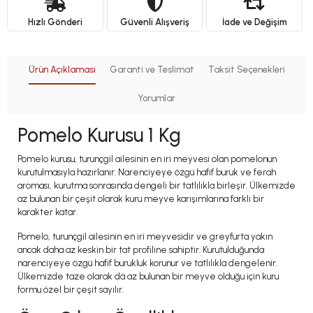
Hızlı Gönderi
Güvenli Alışveriş
İade ve Değişim
Ürün Açıklaması
Garanti ve Teslimat
Taksit Seçenekleri
Yorumlar
Pomelo Kurusu 1 Kg
Pomelo kurusu, turunçgil ailesinin en iri meyvesi olan pomelonun
kurutulmasıyla hazırlanır. Narenciyeye özgü hafif buruk ve ferah
aroması, kurutma sonrasında dengeli bir tatlılıkla birleşir. Ülkemizde
az bulunan bir çeşit olarak kuru meyve karışımlarına farklı bir
karakter katar.
Pomelo, turunçgil ailesinin en iri meyvesidir ve greyfurta yakın
ancak daha az keskin bir tat profiline sahiptir. Kurutulduğunda
narenciyeye özgü hafif burukluk korunur ve tatlılıkla dengelenir.
Ülkemizde taze olarak da az bulunan bir meyve olduğu için kuru
formu özel bir çeşit sayılır.