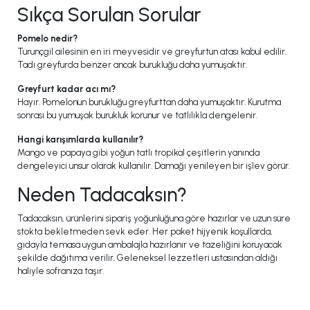
Sıkça Sorulan Sorular
Pomelo nedir?
Turunçgil ailesinin en iri meyvesidir ve greyfurtun atası kabul edilir.
Tadı greyfurda benzer ancak burukluğu daha yumuşaktır.
Greyfurt kadar acı mı?
Hayır. Pomelonun burukluğu greyfurttan daha yumuşaktır. Kurutma
sonrası bu yumuşak burukluk korunur ve tatlılıkla dengelenir.
Hangi karışımlarda kullanılır?
Mango ve papaya gibi yoğun tatlı tropikal çeşitlerin yanında
dengeleyici unsur olarak kullanılır. Damağı yenileyen bir işlev görür.
Neden Tadacaksın?
Tadacaksın, ürünlerini sipariş yoğunluğuna göre hazırlar ve uzun süre
stokta bekletmeden sevk eder. Her paket hijyenik koşullarda,
gıdayla temasa uygun ambalajla hazırlanır ve tazeliğini koruyacak
şekilde dağıtıma verilir. Geleneksel lezzetleri ustasından aldığı
haliyle sofranıza taşır.