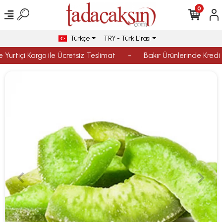
0
Türkçe
TRY - Türk Lirası
Yurtiçi Kargo ile Ücretsiz Teslimat
-
Bakır Ürünlerinde Kredi K