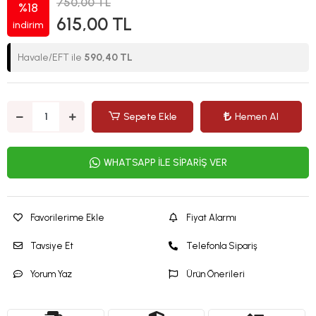
750,00 TL
%18
615,00 TL
indirim
Havale/EFT ile
590,40 TL
Sepete Ekle
Hemen Al
WHATSAPP İLE SİPARİŞ VER
Favorilerime Ekle
Fiyat Alarmı
Tavsiye Et
Telefonla Sipariş
Yorum Yaz
Ürün Önerileri