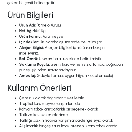
çeken bir çeşit haline getirir.
Ürün Bilgileri
Ürün Adı:
Pomelo Kurusu
Net Ağırlık:
1 Kg
Ürün Formu:
Kuru meyve
İçindekiler:
Ürün ambalajı üzerinde belirtilmiştir.
Alerjen Bilgisi:
Alerjen bilgileri için ürün ambalajını
inceleyiniz.
Raf Ömrü:
Ürün ambalajı üzerinde belirtilmiştir.
Saklama Koşulu:
Serin, kuru ve nemsiz ortamda, doğrudan
güneş ışığından uzakta saklayınız.
Ambalaj:
Gıdayla temasa uygun hijyenik özel ambalaj
Kullanım Önerileri
Çerezlik olarak doğrudan tüketilebilir
Tropikal kuru meyve karışımlarında
Kahvaltı tabaklarında farklı bir seçenek olarak
Tatlı ve kek süslemelerinde
Tatlılığı baskın tropikal karışımlarda dengeleyici olarak
Alışılmadık bir çeşit sunulmak istenen ikram tabaklarında