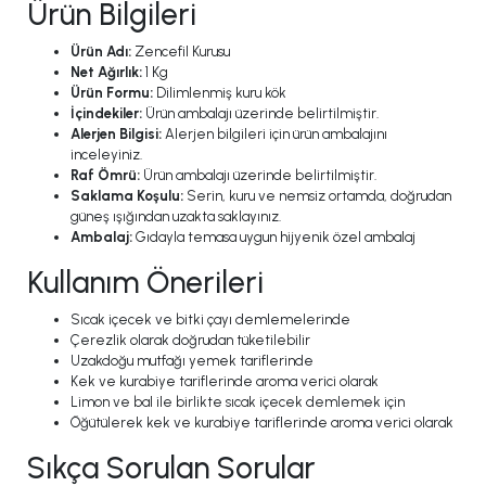
Ürün Bilgileri
Ürün Adı:
Zencefil Kurusu
Net Ağırlık:
1 Kg
Ürün Formu:
Dilimlenmiş kuru kök
İçindekiler:
Ürün ambalajı üzerinde belirtilmiştir.
Alerjen Bilgisi:
Alerjen bilgileri için ürün ambalajını
inceleyiniz.
Raf Ömrü:
Ürün ambalajı üzerinde belirtilmiştir.
Saklama Koşulu:
Serin, kuru ve nemsiz ortamda, doğrudan
güneş ışığından uzakta saklayınız.
Ambalaj:
Gıdayla temasa uygun hijyenik özel ambalaj
Kullanım Önerileri
Sıcak içecek ve bitki çayı demlemelerinde
Çerezlik olarak doğrudan tüketilebilir
Uzakdoğu mutfağı yemek tariflerinde
Kek ve kurabiye tariflerinde aroma verici olarak
Limon ve bal ile birlikte sıcak içecek demlemek için
Öğütülerek kek ve kurabiye tariflerinde aroma verici olarak
Sıkça Sorulan Sorular