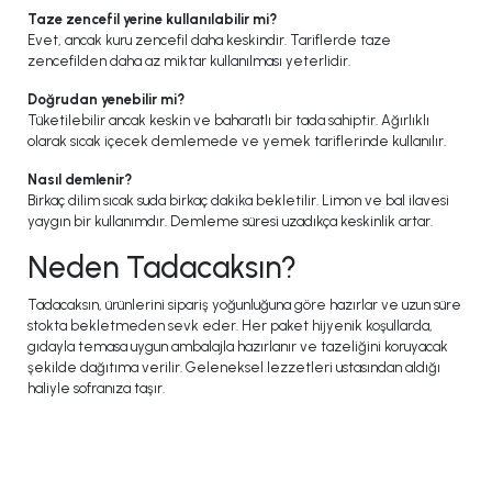
Taze zencefil yerine kullanılabilir mi?
Evet, ancak kuru zencefil daha keskindir. Tariflerde taze
zencefilden daha az miktar kullanılması yeterlidir.
Doğrudan yenebilir mi?
Tüketilebilir ancak keskin ve baharatlı bir tada sahiptir. Ağırlıklı
olarak sıcak içecek demlemede ve yemek tariflerinde kullanılır.
Nasıl demlenir?
Birkaç dilim sıcak suda birkaç dakika bekletilir. Limon ve bal ilavesi
yaygın bir kullanımdır. Demleme süresi uzadıkça keskinlik artar.
Neden Tadacaksın?
Tadacaksın, ürünlerini sipariş yoğunluğuna göre hazırlar ve uzun süre
stokta bekletmeden sevk eder. Her paket hijyenik koşullarda,
gıdayla temasa uygun ambalajla hazırlanır ve tazeliğini koruyacak
şekilde dağıtıma verilir. Geleneksel lezzetleri ustasından aldığı
haliyle sofranıza taşır.