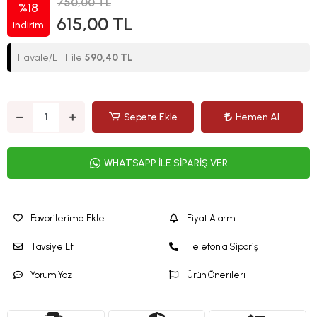
750,00 TL
%18
615,00 TL
indirim
Havale/EFT ile
590,40 TL
Sepete Ekle
Hemen Al
WHATSAPP İLE SİPARİŞ VER
Favorilerime Ekle
Fiyat Alarmı
Tavsiye Et
Telefonla Sipariş
Yorum Yaz
Ürün Önerileri