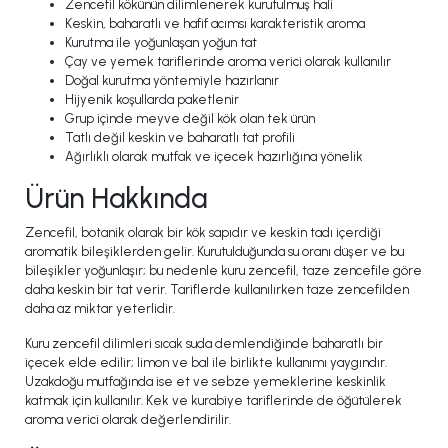
Zencefil kökünün dilimlenerek kurutulmuş hali
Keskin, baharatlı ve hafif acımsı karakteristik aroma
Kurutma ile yoğunlaşan yoğun tat
Çay ve yemek tariflerinde aroma verici olarak kullanılır
Doğal kurutma yöntemiyle hazırlanır
Hijyenik koşullarda paketlenir
Grup içinde meyve değil kök olan tek ürün
Tatlı değil keskin ve baharatlı tat profili
Ağırlıklı olarak mutfak ve içecek hazırlığına yönelik
Ürün Hakkında
Zencefil, botanik olarak bir kök sapıdır ve keskin tadı içerdiği
aromatik bileşiklerden gelir. Kurutulduğunda su oranı düşer ve bu
bileşikler yoğunlaşır; bu nedenle kuru zencefil, taze zencefile göre
daha keskin bir tat verir. Tariflerde kullanılırken taze zencefilden
daha az miktar yeterlidir.
Kuru zencefil dilimleri sıcak suda demlendiğinde baharatlı bir
içecek elde edilir; limon ve bal ile birlikte kullanımı yaygındır.
Uzakdoğu mutfağında ise et ve sebze yemeklerine keskinlik
katmak için kullanılır. Kek ve kurabiye tariflerinde de öğütülerek
aroma verici olarak değerlendirilir.