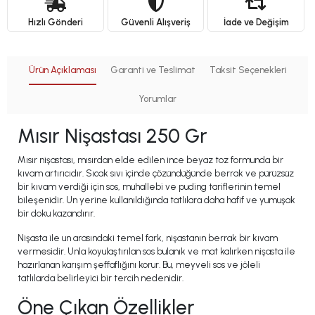
Hızlı Gönderi
Güvenli Alışveriş
İade ve Değişim
Ürün Açıklaması
Garanti ve Teslimat
Taksit Seçenekleri
Yorumlar
Mısır Nişastası 250 Gr
Mısır nişastası, mısırdan elde edilen ince beyaz toz formunda bir
kıvam artırıcıdır. Sıcak sıvı içinde çözündüğünde berrak ve pürüzsüz
bir kıvam verdiği için sos, muhallebi ve puding tariflerinin temel
bileşenidir. Un yerine kullanıldığında tatlılara daha hafif ve yumuşak
bir doku kazandırır.
Nişasta ile un arasındaki temel fark, nişastanın berrak bir kıvam
vermesidir. Unla koyulaştırılan sos bulanık ve mat kalırken nişasta ile
hazırlanan karışım şeffaflığını korur. Bu, meyveli sos ve jöleli
tatlılarda belirleyici bir tercih nedenidir.
Öne Çıkan Özellikler