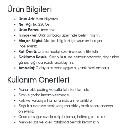
Ürün Bilgileri
Ürün Adı:
Mısır Nişastası
Net Ağırlık:
250 Gr
Ürün Formu:
İnce toz
İçindekiler:
Ürün ambalajı üzerinde belirtilmiştir.
Alerjen Bilgisi:
Alerjen bilgileri için ürün ambalajını
inceleyiniz.
Raf Ömrü:
Ürün ambalajı üzerinde belirtilmiştir.
Saklama Koşulu:
Serin, kuru ve nemsiz ortamda, doğrudan
güneş ışığından uzakta saklayınız.
Ambalaj:
Gıdayla temasa uygun hijyenik özel ambalaj
Kullanım Önerileri
Muhallebi, puding ve sütlü tatlı tariflerinde
Sos ve çorba kıvam vermede
Kek ve kurabiye hamurlarında un ile birlikte
Soğuk suda ezip sıcak karışıma ekleyerek topaklanmayı
önleyiniz
Önce az soğuk sıvıda ezip bulamaç haline getirerek
Meyveli sos ve jöleli tatlılarda berrak kıvam için