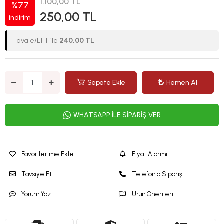
1.100,00 TL
%77
250,00 TL
indirim
Havale/EFT ile
240,00 TL
Sepete Ekle
Hemen Al
WHATSAPP İLE SİPARİŞ VER
Favorilerime Ekle
Fiyat Alarmı
Tavsiye Et
Telefonla Sipariş
Yorum Yaz
Ürün Önerileri