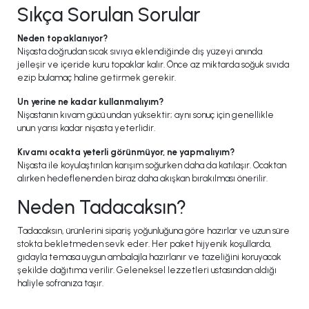
Sıkça Sorulan Sorular
Neden topaklanıyor?
Nişasta doğrudan sıcak sıvıya eklendiğinde dış yüzeyi anında
jelleşir ve içeride kuru topaklar kalır. Önce az miktarda soğuk sıvıda
ezip bulamaç haline getirmek gerekir.
Un yerine ne kadar kullanmalıyım?
Nişastanın kıvam gücü undan yüksektir; aynı sonuç için genellikle
unun yarısı kadar nişasta yeterlidir.
Kıvamı ocakta yeterli görünmüyor, ne yapmalıyım?
Nişasta ile koyulaştırılan karışım soğurken daha da katılaşır. Ocaktan
alırken hedeflenenden biraz daha akışkan bırakılması önerilir.
Neden Tadacaksın?
Tadacaksın, ürünlerini sipariş yoğunluğuna göre hazırlar ve uzun süre
stokta bekletmeden sevk eder. Her paket hijyenik koşullarda,
gıdayla temasa uygun ambalajla hazırlanır ve tazeliğini koruyacak
şekilde dağıtıma verilir. Geleneksel lezzetleri ustasından aldığı
haliyle sofranıza taşır.