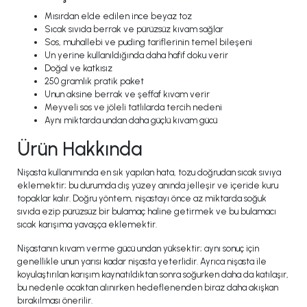
Mısırdan elde edilen ince beyaz toz
Sıcak sıvıda berrak ve pürüzsüz kıvam sağlar
Sos, muhallebi ve puding tariflerinin temel bileşeni
Un yerine kullanıldığında daha hafif doku verir
Doğal ve katkısız
250 gramlık pratik paket
Unun aksine berrak ve şeffaf kıvam verir
Meyveli sos ve jöleli tatlılarda tercih nedeni
Aynı miktarda undan daha güçlü kıvam gücü
Ürün Hakkında
Nişasta kullanımında en sık yapılan hata, tozu doğrudan sıcak sıvıya
eklemektir; bu durumda dış yüzey anında jelleşir ve içeride kuru
topaklar kalır. Doğru yöntem, nişastayı önce az miktarda soğuk
sıvıda ezip pürüzsüz bir bulamaç haline getirmek ve bu bulamacı
sıcak karışıma yavaşça eklemektir.
Nişastanın kıvam verme gücü undan yüksektir; aynı sonuç için
genellikle unun yarısı kadar nişasta yeterlidir. Ayrıca nişasta ile
koyulaştırılan karışım kaynatıldıktan sonra soğurken daha da katılaşır,
bu nedenle ocaktan alınırken hedeflenenden biraz daha akışkan
bırakılması önerilir.