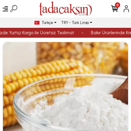
0
Türkçe
TRY - Türk Lirası
de Yurtiçi Kargo ile Ücretsiz Teslimat
-
Bakır Ürünlerinde Kred