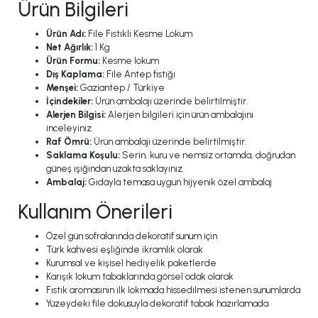
Ürün Bilgileri
Ürün Adı:
File Fıstıklı Kesme Lokum
Net Ağırlık:
1 Kg
Ürün Formu:
Kesme lokum
Dış Kaplama:
File Antep fıstığı
Menşei:
Gaziantep / Türkiye
İçindekiler:
Ürün ambalajı üzerinde belirtilmiştir.
Alerjen Bilgisi:
Alerjen bilgileri için ürün ambalajını
inceleyiniz.
Raf Ömrü:
Ürün ambalajı üzerinde belirtilmiştir.
Saklama Koşulu:
Serin, kuru ve nemsiz ortamda, doğrudan
güneş ışığından uzakta saklayınız.
Ambalaj:
Gıdayla temasa uygun hijyenik özel ambalaj
Kullanım Önerileri
Özel gün sofralarında dekoratif sunum için
Türk kahvesi eşliğinde ikramlık olarak
Kurumsal ve kişisel hediyelik paketlerde
Karışık lokum tabaklarında görsel odak olarak
Fıstık aromasının ilk lokmada hissedilmesi istenen sunumlarda
Yüzeydeki file dokusuyla dekoratif tabak hazırlamada