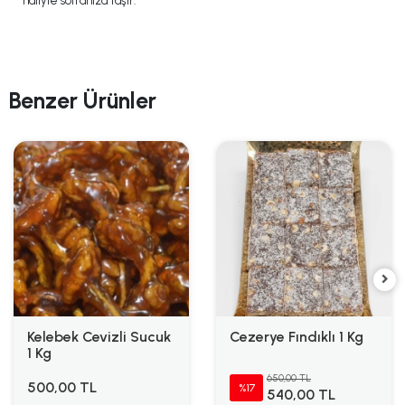
haliyle sofranıza taşır.
Benzer Ürünler
Kelebek Cevizli Sucuk
Cezerye Fındıklı 1 Kg
1 Kg
650,00 TL
500,00 TL
%17
540,00 TL