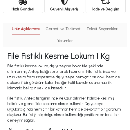
Hızlı Gönderi
Güvenli Alışveriş
İade ve Değişim
Ürün Açıklaması
Garanti ve Teslimat
Taksit Seçenekleri
Yorumlar
File Fıstıklı Kesme Lokum 1 Kg
File fıstıklı kesme lokum, dış yüzeyine bolca file şeklinde
dilimlenmiş Antep fıstığı serpilerek hazırlanır. File fıstık, ince ve
uzun kesim formu sayesinde dış yüzeye hem çıtır bir doku hem de
dekoratif bir görünüm katar. Fıstığın hafif kavrulmuş aroması ilk
lokmada belirgin şekilde hissedilir.
File fıstık, Antep fıstığının ince ve uzun dilimler halinde kesilmiş
halidir ve genellikle kaplama olarak kullanılır. Dış yüzeye
uygulandığında hem çıtır bir katman hem de dekoratif bir görünüm
oluşturur. Bu, fıstığın iç dolgu olarak kullanıldığı çeşitlerden farklı bir
deneyim sağlar.