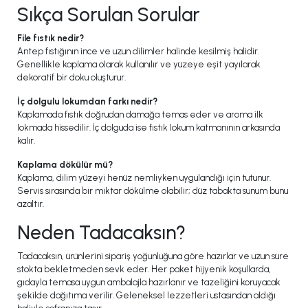
Sıkça Sorulan Sorular
File fıstık nedir?
Antep fıstığının ince ve uzun dilimler halinde kesilmiş halidir.
Genellikle kaplama olarak kullanılır ve yüzeye eşit yayılarak
dekoratif bir doku oluşturur.
İç dolgulu lokumdan farkı nedir?
Kaplamada fıstık doğrudan damağa temas eder ve aroma ilk
lokmada hissedilir. İç dolguda ise fıstık lokum katmanının arkasında
kalır.
Kaplama dökülür mü?
Kaplama, dilim yüzeyi henüz nemliyken uygulandığı için tutunur.
Servis sırasında bir miktar dökülme olabilir; düz tabakta sunum bunu
azaltır.
Neden Tadacaksın?
Tadacaksın, ürünlerini sipariş yoğunluğuna göre hazırlar ve uzun süre
stokta bekletmeden sevk eder. Her paket hijyenik koşullarda,
gıdayla temasa uygun ambalajla hazırlanır ve tazeliğini koruyacak
şekilde dağıtıma verilir. Geleneksel lezzetleri ustasından aldığı