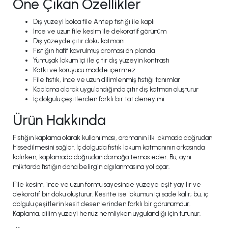
Öne Çıkan Özellikler
Dış yüzeyi bolca file Antep fıstığı ile kaplı
İnce ve uzun file kesim ile dekoratif görünüm
Dış yüzeyde çıtır doku katmanı
Fıstığın hafif kavrulmuş aroması ön planda
Yumuşak lokum içi ile çıtır dış yüzeyin kontrastı
Katkı ve koruyucu madde içermez
File fıstık, ince ve uzun dilimlenmiş fıstığı tanımlar
Kaplama olarak uygulandığında çıtır dış katman oluşturur
İç dolgulu çeşitlerden farklı bir tat deneyimi
Ürün Hakkında
Fıstığın kaplama olarak kullanılması, aromanın ilk lokmada doğrudan
hissedilmesini sağlar. İç dolguda fıstık lokum katmanının arkasında
kalırken, kaplamada doğrudan damağa temas eder. Bu, aynı
miktarda fıstığın daha belirgin algılanmasına yol açar.
File kesim, ince ve uzun formu sayesinde yüzeye eşit yayılır ve
dekoratif bir doku oluşturur. Kesitte ise lokumun içi sade kalır; bu, iç
dolgulu çeşitlerin kesit desenlerinden farklı bir görünümdür.
Kaplama, dilim yüzeyi henüz nemliyken uygulandığı için tutunur.