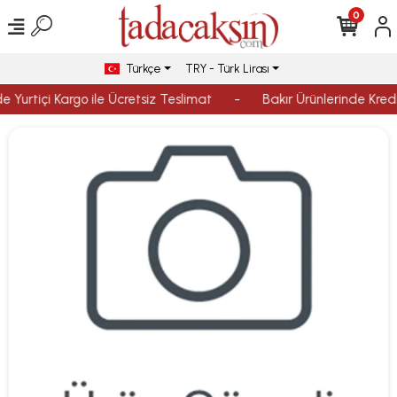
0
Türkçe
TRY - Türk Lirası
 Yurtiçi Kargo ile Ücretsiz Teslimat
-
Bakır Ürünlerinde Kredi 