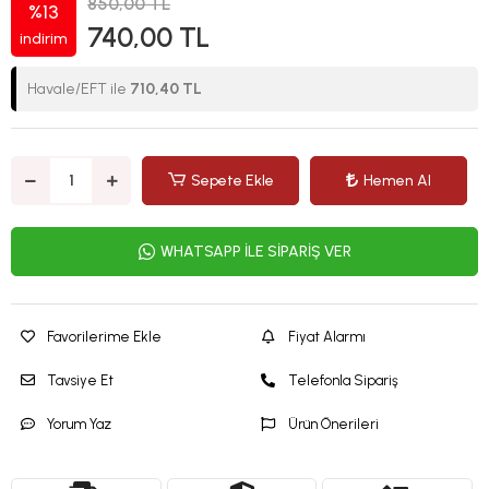
850,00 TL
%13
740,00 TL
indirim
Havale/EFT ile
710,40 TL
Sepete Ekle
Hemen Al
WHATSAPP İLE SİPARİŞ VER
Favorilerime Ekle
Fiyat Alarmı
Tavsiye Et
Telefonla Sipariş
Yorum Yaz
Ürün Önerileri