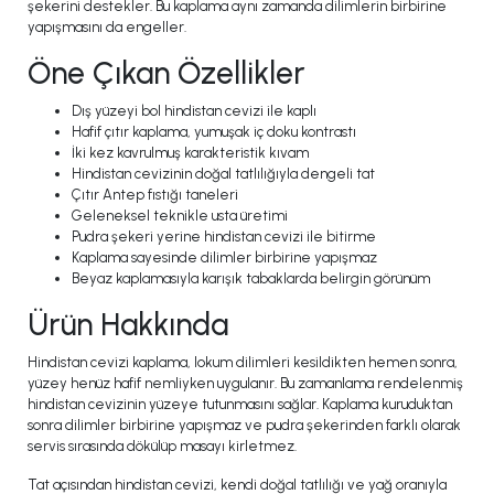
şekerini destekler. Bu kaplama aynı zamanda dilimlerin birbirine
yapışmasını da engeller.
Öne Çıkan Özellikler
Dış yüzeyi bol hindistan cevizi ile kaplı
Hafif çıtır kaplama, yumuşak iç doku kontrastı
İki kez kavrulmuş karakteristik kıvam
Hindistan cevizinin doğal tatlılığıyla dengeli tat
Çıtır Antep fıstığı taneleri
Geleneksel teknikle usta üretimi
Pudra şekeri yerine hindistan cevizi ile bitirme
Kaplama sayesinde dilimler birbirine yapışmaz
Beyaz kaplamasıyla karışık tabaklarda belirgin görünüm
Ürün Hakkında
Hindistan cevizi kaplama, lokum dilimleri kesildikten hemen sonra,
yüzey henüz hafif nemliyken uygulanır. Bu zamanlama rendelenmiş
hindistan cevizinin yüzeye tutunmasını sağlar. Kaplama kuruduktan
sonra dilimler birbirine yapışmaz ve pudra şekerinden farklı olarak
servis sırasında dökülüp masayı kirletmez.
Tat açısından hindistan cevizi, kendi doğal tatlılığı ve yağ oranıyla