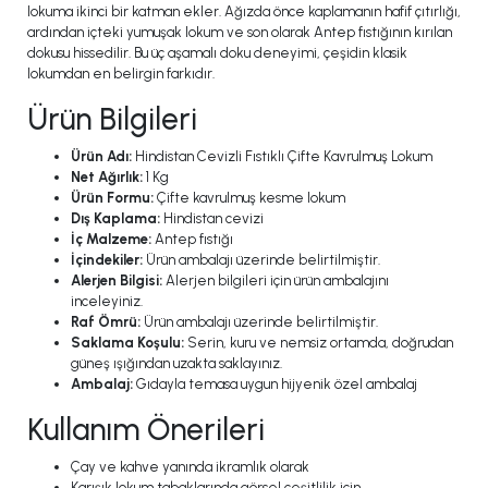
lokuma ikinci bir katman ekler. Ağızda önce kaplamanın hafif çıtırlığı,
ardından içteki yumuşak lokum ve son olarak Antep fıstığının kırılan
dokusu hissedilir. Bu üç aşamalı doku deneyimi, çeşidin klasik
lokumdan en belirgin farkıdır.
Ürün Bilgileri
Ürün Adı:
Hindistan Cevizli Fıstıklı Çifte Kavrulmuş Lokum
Net Ağırlık:
1 Kg
Ürün Formu:
Çifte kavrulmuş kesme lokum
Dış Kaplama:
Hindistan cevizi
İç Malzeme:
Antep fıstığı
İçindekiler:
Ürün ambalajı üzerinde belirtilmiştir.
Alerjen Bilgisi:
Alerjen bilgileri için ürün ambalajını
inceleyiniz.
Raf Ömrü:
Ürün ambalajı üzerinde belirtilmiştir.
Saklama Koşulu:
Serin, kuru ve nemsiz ortamda, doğrudan
güneş ışığından uzakta saklayınız.
Ambalaj:
Gıdayla temasa uygun hijyenik özel ambalaj
Kullanım Önerileri
Çay ve kahve yanında ikramlık olarak
Karışık lokum tabaklarında görsel çeşitlilik için