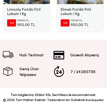
Limonlu Fıstıklı Fitil
Elmalı Fıstıklı Fitil
Lokum 1 Kg
Lokum 1 Kg
1.100,00 TL
1.100,00 TL
%14
%14
950,00 TL
950,00 TL
Hızlı Teslimat
Güvenli Alışveriş
Geniş Ürün
7 / 24 DESTEK
Yelpazesi
Tüm bilgileriniz 256bit SSL Sertifikası ile korunmaktadır.
©
2026
Tüm Hakları Saklıdır. Tadacaksın bir Gülteknik kuruluşudur.