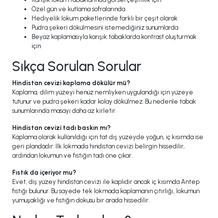
Özel gün ve kutlama sofralarında
Hediyelik lokum paketlerinde farklı bir çeşit olarak
Pudra şekeri dökülmesini istemediğiniz sunumlarda
Beyaz kaplamasıyla karışık tabaklarda kontrast oluşturmak
için
Sıkça Sorulan Sorular
Hindistan cevizi kaplama dökülür mü?
Kaplama, dilim yüzeyi henüz nemliyken uygulandığı için yüzeye
tutunur ve pudra şekeri kadar kolay dökülmez. Bu nedenle tabak
sunumlarında masayı daha az kirletir.
Hindistan cevizi tadı baskın mı?
Kaplama olarak kullanıldığı için tat dış yüzeyde yoğun, iç kısımda ise
geri plandadır. İlk lokmada hindistan cevizi belirgin hissedilir,
ardından lokumun ve fıstığın tadı öne çıkar.
Fıstık da içeriyor mu?
Evet, dış yüzey hindistan cevizi ile kaplıdır ancak iç kısımda Antep
fıstığı bulunur. Bu sayede tek lokmada kaplamanın çıtırlığı, lokumun
yumuşaklığı ve fıstığın dokusu bir arada hissedilir.