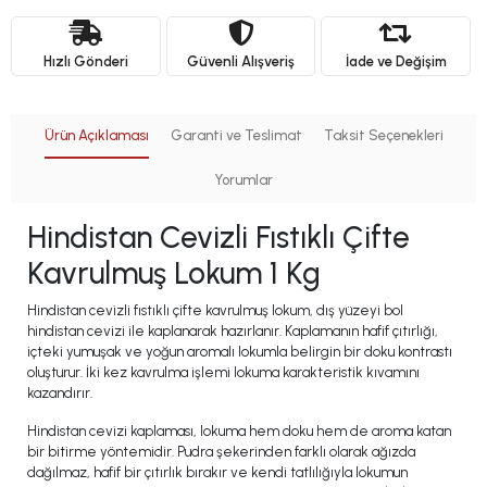
Hızlı Gönderi
Güvenli Alışveriş
İade ve Değişim
Ürün Açıklaması
Garanti ve Teslimat
Taksit Seçenekleri
Yorumlar
Hindistan Cevizli Fıstıklı Çifte
Kavrulmuş Lokum 1 Kg
Hindistan cevizli fıstıklı çifte kavrulmuş lokum, dış yüzeyi bol
hindistan cevizi ile kaplanarak hazırlanır. Kaplamanın hafif çıtırlığı,
içteki yumuşak ve yoğun aromalı lokumla belirgin bir doku kontrastı
oluşturur. İki kez kavrulma işlemi lokuma karakteristik kıvamını
kazandırır.
Hindistan cevizi kaplaması, lokuma hem doku hem de aroma katan
bir bitirme yöntemidir. Pudra şekerinden farklı olarak ağızda
dağılmaz, hafif bir çıtırlık bırakır ve kendi tatlılığıyla lokumun