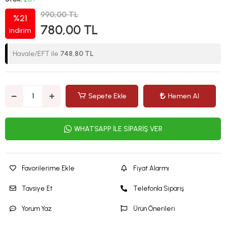
990,00 TL
%21
780,00 TL
indirim
Havale/EFT ile
748,80 TL
Sepete Ekle
Hemen Al
WHATSAPP İLE SİPARİŞ VER
Favorilerime Ekle
Fiyat Alarmı
Tavsiye Et
Telefonla Sipariş
Yorum Yaz
Ürün Önerileri