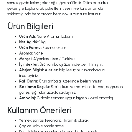
sonra ağızda kalan şeker ağırlığını hafifletir. Dilimler pudra
şekeriyle kaplanarak paketlenir; serin ve kuru ortamda
saklandığında hem aroma hem doku uzun süre korunur.
Ürün Bilgileri
Ürün Adı:
Nane Aromalı Lokum
Net Ağırlık:
1 Kg
Ürün Formu:
Kesme lokum
Aroma:
Nane
Menşei:
Afyonkarahisar / Türkiye
İçindekiler:
Ürün ambalajı üzerinde belirtilmiştir.
Alerjen Bilgisi:
Alerjen bilgileri için ürün ambalajını
inceleyiniz.
Raf Ömrü:
Ürün ambalajı üzerinde belirtilmiştir.
Saklama Koşulu:
Serin, kuru ve nemsiz ortamda, doğrudan
güneş ışığından uzakta saklayınız.
Ambalaj:
Gıdayla temasa uygun hijyenik özel ambalaj
Kullanım Önerileri
Yemek sonrası ferahlatıcı ikramlık olarak
Çay ve kahve saatlerinde
Karışık lokum sunumlarında farklı bir tat olarak