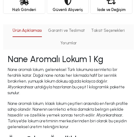
Hızlı Gönderi
Güvenli Alışveriş
İade ve Değişim
Ürün Açıklaması
Garanti ve Teslimat
Taksit Seçenekleri
Yorumlar
Nane Aromalı Lokum 1 Kg
Nane aromalı lokum, geleneksel Türk lokumuna serinletici bir
ferahlık katar. Doğal nane notası her lokmada hafif bir serinlik
bırakırken, yumuşak lokum dokusu ağızda kolayca dağılır.
Afyonkarahisar ustalığıyla hazırlanan bu çeşit 1 kilogramlık pakette
sunulur.
Nane aromalı lokum, klasik lokum çeşitleri arasında en ferah profile
sahip olanıdır. Nanenin serinletici etkisi damakta belirgin şekilde
hissedilir ve özellikle yemek sonrası tercih edilir. Afyonkarahisar,
Türkiye'de lokum üretiminin merkezlerinden biri olarak bu çeşidin
geleneksel üretim tekniğini korur.