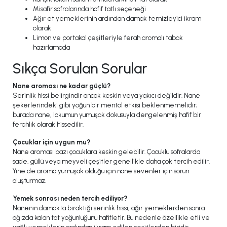
Misafir sofralarında hafif tatlı seçeneği
Ağır et yemeklerinin ardından damak temizleyici ikram
olarak
Limon ve portakal çeşitleriyle ferah aromalı tabak
hazırlamada
Sıkça Sorulan Sorular
Nane aroması ne kadar güçlü?
Serinlik hissi belirgindir ancak keskin veya yakıcı değildir. Nane
şekerlerindeki gibi yoğun bir mentol etkisi beklenmemelidir;
burada nane, lokumun yumuşak dokusuyla dengelenmiş hafif bir
ferahlık olarak hissedilir.
Çocuklar için uygun mu?
Nane aroması bazı çocuklara keskin gelebilir. Çocuklu sofralarda
sade, güllü veya meyveli çeşitler genellikle daha çok tercih edilir.
Yine de aroma yumuşak olduğu için nane sevenler için sorun
oluşturmaz.
Yemek sonrası neden tercih ediliyor?
Nanenin damakta bıraktığı serinlik hissi, ağır yemeklerden sonra
ağızda kalan tat yoğunluğunu hafifletir. Bu nedenle özellikle etli ve