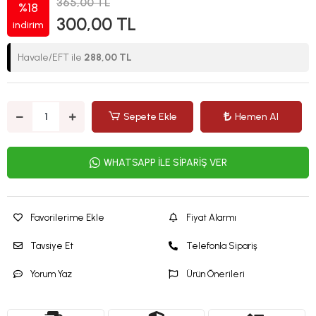
365,00 TL
%18
300,00 TL
indirim
Havale/EFT ile
288,00 TL
Sepete Ekle
Hemen Al
WHATSAPP İLE SİPARİŞ VER
Favorilerime Ekle
Fiyat Alarmı
Tavsiye Et
Telefonla Sipariş
Yorum Yaz
Ürün Önerileri