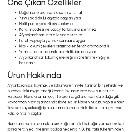
Öne Çıkan Özellikler
Doğal nane aromasıyla serinletici tat
Yumuşak dokulu, ağızda dağılan yapı
Hafif pudra şekerli dış kaplama
Katkı maddesi ve yapay tatlandırıcı içermez
Afyonkarahisar usta ellerinde üretim
Ferah yapısıyla yemek sonrasına uygun
Klasik lokum çeşitleri arasında en ferah aroma profili
Yemek sonrası damakta serinlik bırakan yapı
Afyonkarahisar lokum geleneğinin üretim tekniğiyle
hazırlanır
Ürün Hakkında
Afyonkarahisar, kaymak ve lokum üretimiyle tanınan bir şehirdir ve
buradaki lokum geleneği kesme lokumun ince dokusu üzerine
kuruludur. Nane aromalı çeşitte aroma, gül aromasında olduğu gibi
kaynatmanın son aşamasında ilave edilir. Nanenin uçucu yapısı erken
ilavede kaybolacağı için bu zamanlama, serinletici etkinin lokumda
kalıcı olmasını sağlar.
Nane aromasının damakta bıraktığı serinlik hissi, ağır yemeklerden
sonra tercih edilmesinin başlıca nedenidir. Bu his, tatlı tüketiminden