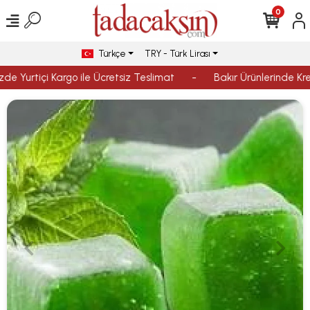
0
Türkçe
TRY - Türk Lirası
de Yurtiçi Kargo ile Ücretsiz Teslimat
-
Bakır Ürünlerinde Kredi