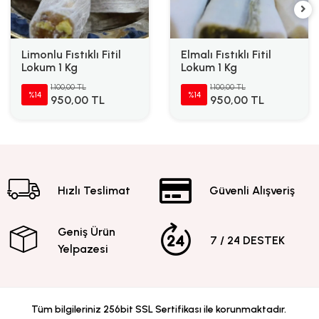
Limonlu Fıstıklı Fitil
Elmalı Fıstıklı Fitil
Lokum 1 Kg
Lokum 1 Kg
1.100,00 TL
1.100,00 TL
%14
%14
950,00 TL
950,00 TL
Hızlı Teslimat
Güvenli Alışveriş
Geniş Ürün
7 / 24 DESTEK
Yelpazesi
Tüm bilgileriniz 256bit SSL Sertifikası ile korunmaktadır.