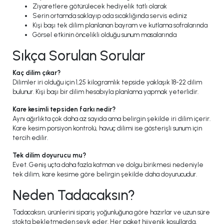
Ziyaretlere götürülecek hediyelik tatlı olarak
Serin ortamda saklayıp oda sıcaklığında servis ediniz
Kişi başı tek dilim planlanan bayram ve kutlama sofralarında
Görsel etkinin öncelikli olduğu sunum masalarında
Sıkça Sorulan Sorular
Kaç dilim çıkar?
Dilimler iri olduğu için 1,25 kilogramlık tepside yaklaşık 18-22 dilim
bulunur. Kişi başı bir dilim hesabıyla planlama yapmak yeterlidir.
Kare kesimli tepsiden farkı nedir?
Aynı ağırlıkta çok daha az sayıda ama belirgin şekilde iri dilim içerir.
Kare kesim porsiyon kontrolü, havuç dilimi ise gösterişli sunum için
tercih edilir.
Tek dilim doyurucu mu?
Evet. Geniş uçta daha fazla katman ve dolgu birikmesi nedeniyle
tek dilim, kare kesime göre belirgin şekilde daha doyurucudur.
Neden Tadacaksın?
Tadacaksın, ürünlerini sipariş yoğunluğuna göre hazırlar ve uzun süre
stokta bekletmeden sevk eder. Her paket hijyenik koşullarda,