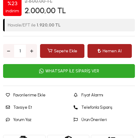
2.600,00 TL
%23
2.000,00 TL
indirim
Havale/EFT ile
1.920,00 TL
Sepete Ekle
Hemen Al
WHATSAPP İLE SİPARİŞ VER
Favorilerime Ekle
Fiyat Alarmı
Tavsiye Et
Telefonla Sipariş
Yorum Yaz
Ürün Önerileri