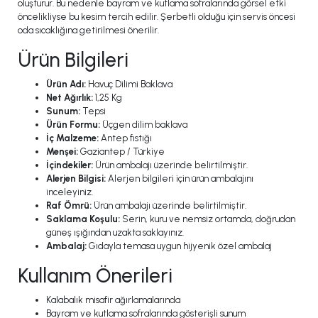
oluşturur. Bu nedenle bayram ve kutlama sofralarında görsel etki
öncelikliyse bu kesim tercih edilir. Şerbetli olduğu için servis öncesi
oda sıcaklığına getirilmesi önerilir.
Ürün Bilgileri
Ürün Adı:
Havuç Dilimi Baklava
Net Ağırlık:
1,25 Kg
Sunum:
Tepsi
Ürün Formu:
Üçgen dilim baklava
İç Malzeme:
Antep fıstığı
Menşei:
Gaziantep / Türkiye
İçindekiler:
Ürün ambalajı üzerinde belirtilmiştir.
Alerjen Bilgisi:
Alerjen bilgileri için ürün ambalajını
inceleyiniz.
Raf Ömrü:
Ürün ambalajı üzerinde belirtilmiştir.
Saklama Koşulu:
Serin, kuru ve nemsiz ortamda, doğrudan
güneş ışığından uzakta saklayınız.
Ambalaj:
Gıdayla temasa uygun hijyenik özel ambalaj
Kullanım Önerileri
Kalabalık misafir ağırlamalarında
Bayram ve kutlama sofralarında gösterişli sunum