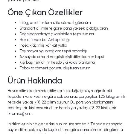
Öne Çıkan Özellikler
İri üçgen dilim formu ile cömert görünüm
Standart dilimlere göre daha yüksek iç dolgu oranı
Doğrudan sofraya çıkarılabilen tepsi sunumu
Her dilimde bol Antep fıstığı
İncecik açılmış kat kat yufka
Taşımaya uygun sağlam tepsi ambalajı
Az sayıda ama iri ve gösterişli dilim içeren tepsi
Kişi başı tek dilim hesabıyla kolay planlama
Tabakta cömert görüntü oluşturan sunum
Ürün Hakkında
Havuç dilimi kesiminde dilimler iri olduğu için aynı ağırlıktaki
tepsiden kare kesime göre çok daha az parça çıkar. 1,25 kilogramlık
tepside yaklaşık 18-22 dilim bulunur. Bu, porsiyon planlamasını
basitleştirir: kişi başı bir dilim hesabıyla yaklaşık 18-22 kişilik bir
ikram sağlanır.
İri dilimlerin bir diğer etkisi sunum üzerindedir. Tepside az sayıda
büyük dilim, çok sayıda küçük dilime göre daha cömert bir görüntü