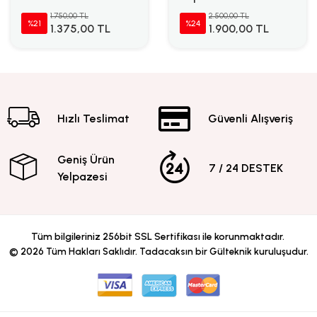
1.750,00 TL
2.500,00 TL
%21
%24
1.375,00 TL
1.900,00 TL
Hızlı Teslimat
Güvenli Alışveriş
Geniş Ürün
7 / 24 DESTEK
Yelpazesi
Tüm bilgileriniz 256bit SSL Sertifikası ile korunmaktadır.
©
2026
Tüm Hakları Saklıdır. Tadacaksın bir Gülteknik kuruluşudur.