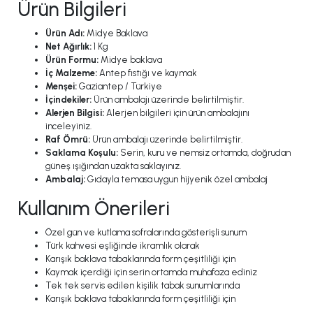
Ürün Bilgileri
Ürün Adı:
Midye Baklava
Net Ağırlık:
1 Kg
Ürün Formu:
Midye baklava
İç Malzeme:
Antep fıstığı ve kaymak
Menşei:
Gaziantep / Türkiye
İçindekiler:
Ürün ambalajı üzerinde belirtilmiştir.
Alerjen Bilgisi:
Alerjen bilgileri için ürün ambalajını
inceleyiniz.
Raf Ömrü:
Ürün ambalajı üzerinde belirtilmiştir.
Saklama Koşulu:
Serin, kuru ve nemsiz ortamda, doğrudan
güneş ışığından uzakta saklayınız.
Ambalaj:
Gıdayla temasa uygun hijyenik özel ambalaj
Kullanım Önerileri
Özel gün ve kutlama sofralarında gösterişli sunum
Türk kahvesi eşliğinde ikramlık olarak
Karışık baklava tabaklarında form çeşitliliği için
Kaymak içerdiği için serin ortamda muhafaza ediniz
Tek tek servis edilen kişilik tabak sunumlarında
Karışık baklava tabaklarında form çeşitliliği için