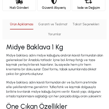
Hızlı Gönderi
Güvenli Alışveriş
İade ve Değişim
Ürün Açıklaması
Garanti ve Teslimat
Taksit Seçenekleri
Yorumlar
Midye Baklava 1 Kg
Midye baklava, adını midye kabuğunu andıran kavisli formundan alan
geleneksel bir Anadolu tatlısıdır. İçine bol Antep fıstığı ve taze
kaymak yerleştirilerek hazırlanır, bu sayede hem çıtır hem
kremamsı bir doku sunar. Özel formu, tabak sunumlarında dikkat
çekici bir görüntü oluşturur.
Midye baklava, adını kavisli formundan alır ve bu form üretimde
elle şekillendirme gerektirir. Yufka fıstık ve kaymak dolgusuyla
birlikte kıvrılarak midye kabuğu biçimi verilir. Kavisli yapı, dolgunun
ortada toplanmasını sağladığı için her parçada dolgu oranı yüksektir.
Öne Çıkan Özellikler