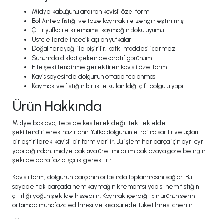
Midye kabuğunu andıran kavisli özel form
Bol Antep fıstığı ve taze kaymak ile zenginleştirilmiş
Çıtır yufka ile kremamsı kaymağın doku uyumu
Usta ellerde incecik açılan yufkalar
Doğal tereyağı ile pişirilir, katkı maddesi içermez
Sunumda dikkat çeken dekoratif görünüm
Elle şekillendirme gerektiren kavisli özel form
Kavis sayesinde dolgunun ortada toplanması
Kaymak ve fıstığın birlikte kullanıldığı çift dolgulu yapı
Ürün Hakkında
Midye baklava, tepside kesilerek değil tek tek elde
şekillendirilerek hazırlanır. Yufka dolgunun etrafına sarılır ve uçları
birleştirilerek kavisli bir form verilir. Bu işlem her parça için ayrı ayrı
yapıldığından, midye baklava üretimi dilim baklavaya göre belirgin
şekilde daha fazla işçilik gerektirir.
Kavisli form, dolgunun parçanın ortasında toplanmasını sağlar. Bu
sayede tek parçada hem kaymağın kremamsı yapısı hem fıstığın
çıtırlığı yoğun şekilde hissedilir. Kaymak içerdiği için ürünün serin
ortamda muhafaza edilmesi ve kısa sürede tüketilmesi önerilir.