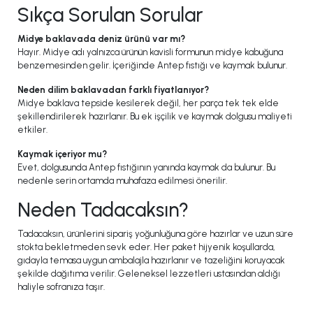
Sıkça Sorulan Sorular
Midye baklavada deniz ürünü var mı?
Hayır. Midye adı yalnızca ürünün kavisli formunun midye kabuğuna
benzemesinden gelir. İçeriğinde Antep fıstığı ve kaymak bulunur.
Neden dilim baklavadan farklı fiyatlanıyor?
Midye baklava tepside kesilerek değil, her parça tek tek elde
şekillendirilerek hazırlanır. Bu ek işçilik ve kaymak dolgusu maliyeti
etkiler.
Kaymak içeriyor mu?
Evet, dolgusunda Antep fıstığının yanında kaymak da bulunur. Bu
nedenle serin ortamda muhafaza edilmesi önerilir.
Neden Tadacaksın?
Tadacaksın, ürünlerini sipariş yoğunluğuna göre hazırlar ve uzun süre
stokta bekletmeden sevk eder. Her paket hijyenik koşullarda,
gıdayla temasa uygun ambalajla hazırlanır ve tazeliğini koruyacak
şekilde dağıtıma verilir. Geleneksel lezzetleri ustasından aldığı
haliyle sofranıza taşır.