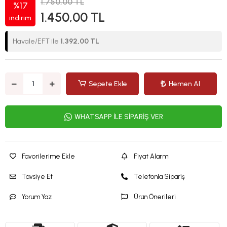
1.750,00 TL
%17
1.450,00 TL
indirim
Havale/EFT ile
1.392,00 TL
Sepete Ekle
Hemen Al
WHATSAPP İLE SİPARİŞ VER
Favorilerime Ekle
Fiyat Alarmı
Tavsiye Et
Telefonla Sipariş
Yorum Yaz
Ürün Önerileri