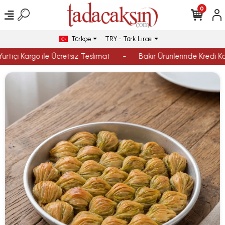
0
Türkçe
TRY - Türk Lirası
rtiçi Kargo ile Ücretsiz Teslimat
-
Bakır Ürünlerinde Kredi Kar