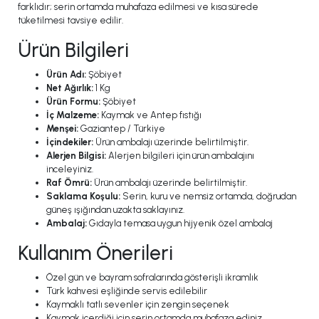
farklıdır; serin ortamda muhafaza edilmesi ve kısa sürede
tüketilmesi tavsiye edilir.
Ürün Bilgileri
Ürün Adı:
Şöbiyet
Net Ağırlık:
1 Kg
Ürün Formu:
Şöbiyet
İç Malzeme:
Kaymak ve Antep fıstığı
Menşei:
Gaziantep / Türkiye
İçindekiler:
Ürün ambalajı üzerinde belirtilmiştir.
Alerjen Bilgisi:
Alerjen bilgileri için ürün ambalajını
inceleyiniz.
Raf Ömrü:
Ürün ambalajı üzerinde belirtilmiştir.
Saklama Koşulu:
Serin, kuru ve nemsiz ortamda, doğrudan
güneş ışığından uzakta saklayınız.
Ambalaj:
Gıdayla temasa uygun hijyenik özel ambalaj
Kullanım Önerileri
Özel gün ve bayram sofralarında gösterişli ikramlık
Türk kahvesi eşliğinde servis edilebilir
Kaymaklı tatlı sevenler için zengin seçenek
Kaymak içerdiği için serin ortamda muhafaza ediniz