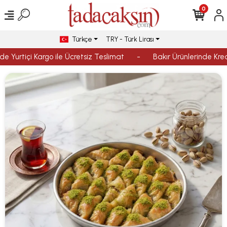
0
Türkçe
TRY - Türk Lirası
e Yurtiçi Kargo ile Ücretsiz Teslimat
-
Bakır Ürünlerinde Kredi