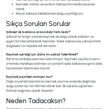
Kaymaklı tatlıları sevenlere baklava formunda seçenek
olarak
Karışık baklava tabaklarında dolgu çeşitliliği için
Sıkça Sorulan Sorular
Şöbiyet ile baklava arasındaki fark nedir?
Şöbiyette fıstığın yanında kaymak da dolgu olarak kullanılır ve
üçgen formda katlanarak hazırlanır. Klasik baklava ise yalnızca fıstık
dolguludur ve tepside kat kat dizilir.
Kaymak içerdiği için daha mı çabuk tüketilmeli?
Raf ömrü ambalaj üzerinde belirtilmiştir. Kaymaklı çeşitlerin serin
ortamda muhafaza edilmesi ve şerbetli sade baklavaya göre daha
kısa sürede tüketilmesi önerilir.
Kaymak pişirirken erimiyor mu?
Doğru kıvamda hazırlanmış kaymak pişirme sırasında dağılmaz,
dolgu içinde ayrı bir katman olarak kalır. Bu sayede çiğnerken
fıstıktan bağımsız olarak hissedilir.
Neden Tadacaksın?