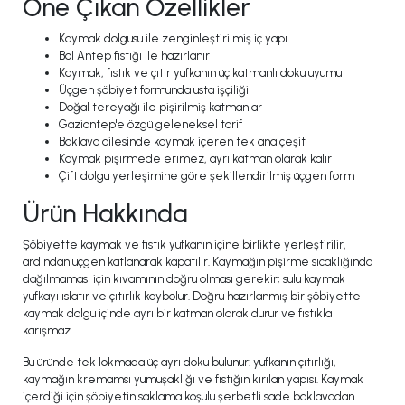
Öne Çıkan Özellikler
Kaymak dolgusu ile zenginleştirilmiş iç yapı
Bol Antep fıstığı ile hazırlanır
Kaymak, fıstık ve çıtır yufkanın üç katmanlı doku uyumu
Üçgen şöbiyet formunda usta işçiliği
Doğal tereyağı ile pişirilmiş katmanlar
Gaziantep'e özgü geleneksel tarif
Baklava ailesinde kaymak içeren tek ana çeşit
Kaymak pişirmede erimez, ayrı katman olarak kalır
Çift dolgu yerleşimine göre şekillendirilmiş üçgen form
Ürün Hakkında
Şöbiyette kaymak ve fıstık yufkanın içine birlikte yerleştirilir,
ardından üçgen katlanarak kapatılır. Kaymağın pişirme sıcaklığında
dağılmaması için kıvamının doğru olması gerekir; sulu kaymak
yufkayı ıslatır ve çıtırlık kaybolur. Doğru hazırlanmış bir şöbiyette
kaymak dolgu içinde ayrı bir katman olarak durur ve fıstıkla
karışmaz.
Bu üründe tek lokmada üç ayrı doku bulunur: yufkanın çıtırlığı,
kaymağın kremamsı yumuşaklığı ve fıstığın kırılan yapısı. Kaymak
içerdiği için şöbiyetin saklama koşulu şerbetli sade baklavadan