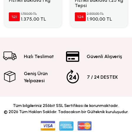
Fıstıklı Baklava 1 Kg
Fıstıklı Baklava 1,25 Kg
Tepsi
1.750,00 TL
2.500,00 TL
%21
%24
1.375,00 TL
1.900,00 TL
Hızlı Teslimat
Güvenli Alışveriş
Geniş Ürün
7 / 24 DESTEK
Yelpazesi
Tüm bilgileriniz 256bit SSL Sertifikası ile korunmaktadır.
©
2026
Tüm Hakları Saklıdır. Tadacaksın bir Gülteknik kuruluşudur.