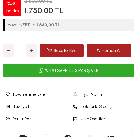
2.500,00 TL
%30
1.750,00 TL
indirim
Havale/EFT ile
1.680,00 TL
Sepete Ekle
Hemen Al
WHATSAPP İLE SİPARİŞ VER
Favorilerime Ekle
Fiyat Alarmı
Tavsiye Et
Telefonla Sipariş
Yorum Yaz
Ürün Önerileri