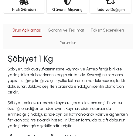
Hızlı Gönderi
Güvenli Alışveriş
İade ve Değişim
Ürün Açıklaması
Garanti ve Teslimat
Taksit Seçenekleri
Yorumlar
Şöbiyet 1 Kg
Şöbiyet, baklava yufkasının içine kaymak ve Antep fıstığı birlikte
yerleştirilerek hazırlanan zengin bir tatlıdır. Kaymağın kremamsı
yapısı, fıstığın çıtırlığı ve çıtır yufka katmanları her lokmada üç farklı
doku sunar. Baklava çeşitleri arasında en dolgun içerikli olanlardan
biridir.
Şöbiyet, baklava ailesinde kaymak içeren tek ana çeşittir ve bu
özelliği onu diğerlerinden ayırır. Kaymak pişirme sırasında
erimediği için dolgu içinde ayrı bir katman olarak kalır ve çiğnerken
fıstıktan bağımsız olarak hissedilir. Üçgen formu da bu çift dolgunun
yerleşimine göre şekillendirilmiştir.